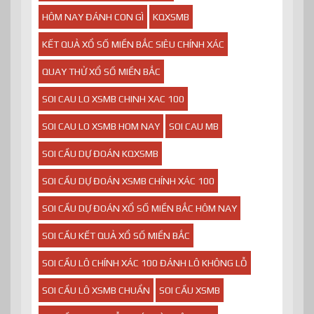
HÔM NAY ĐÁNH CON GÌ
KQXSMB
KẾT QUẢ XỔ SỐ MIỀN BẮC SIÊU CHÍNH XÁC
QUAY THỬ XỔ SỐ MIỀN BẮC
SOI CAU LO XSMB CHINH XAC 100
SOI CAU LO XSMB HOM NAY
SOI CAU MB
SOI CẦU DỰ ĐOÁN KQXSMB
SOI CẦU DỰ ĐOÁN XSMB CHÍNH XÁC 100
SOI CẦU DỰ ĐOÁN XỔ SỐ MIỀN BẮC HÔM NAY
SOI CẦU KẾT QUẢ XỔ SỐ MIỀN BẮC
SOI CẦU LÔ CHÍNH XÁC 100 ĐÁNH LÔ KHÔNG LỖ
SOI CẦU LÔ XSMB CHUẨN
SOI CẦU XSMB