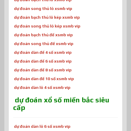
dự đoán song thủ lô xsmb vip
dự đoán bạch thủ lô kép xsmb vip
dự đoán song thủ lô kép xsmb vip
dự đoán bạch thủ đề xsmb vip
dự đoán song thủ đề xsmb vip
dự đoán dàn đề 4 số xsmb vip
dự đoán dàn đề 6 số xsmb vip
dự đoán dàn đề 8 số xsmb vip
dự đoán dàn đề 10 số xsmb vip
dự đoán dàn lô 4 số xsmb vip
dự đoán xổ số miền bắc siêu
cấp
dự đoán dàn lô 6 số xsmb vip