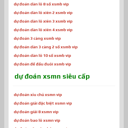
dự đoán dàn lô 8 số xsmb vip
dự đoán dàn lô xiên 2 xsmb vip
dự đoán dàn lô xiên 3 xsmb vip
dự đoán dàn lô xiên 4 xsmb vip
dự đoán 3 càng xsmb vip
dự đoán dàn 3 càng 2 số xsmb vip
dự đoán dàn lô 10 số xsmb vip
dự đoán đề đầu đuôi xsmb vip
dự đoán xsmn siêu cấp
dự đoán xỉu chủ xsmn vip
dự đoán giải đặc biệt xsmn vip
dự đoán giải 8 xsmn vip
dự đoán bao lô xsmn vip