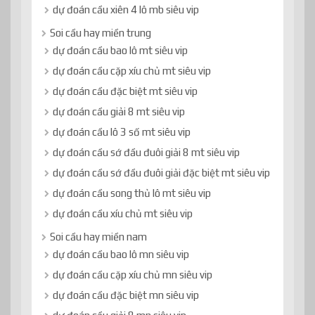
dự đoán cầu xiên 4 lô mb siêu vip
Soi cầu hay miền trung
dự đoán cầu bao lô mt siêu vip
dự đoán cầu cặp xíu chủ mt siêu vip
dự đoán cầu đặc biệt mt siêu vip
dự đoán cầu giải 8 mt siêu vip
dự đoán cầu lô 3 số mt siêu vip
dự đoán cầu sớ đầu đuôi giải 8 mt siêu vip
dự đoán cầu sớ đầu đuôi giải đặc biệt mt siêu vip
dự đoán cầu song thủ lô mt siêu vip
dự đoán cầu xíu chủ mt siêu vip
Soi cầu hay miền nam
dự đoán cầu bao lô mn siêu vip
dự đoán cầu cặp xíu chủ mn siêu vip
dự đoán cầu đặc biệt mn siêu vip