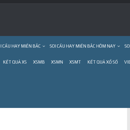
I CẦU HAY MIỀN BẮC
SOI CẦU HAY MIỀN BẮC HÔM NAY
SO
KẾT QUẢ XS
XSMB
XSMN
XSMT
KẾT QUẢ XỔ SỐ
VI