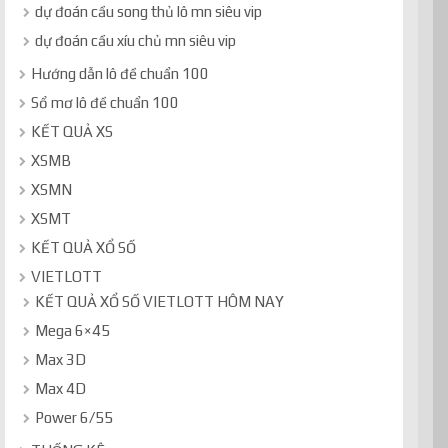
dự đoán cầu song thủ lô mn siêu vip
dự đoán cầu xíu chủ mn siêu vip
Hướng dẫn lô đề chuẩn 100
Sổ mơ lô đề chuẩn 100
KẾT QUẢ XS
XSMB
XSMN
XSMT
KẾT QUẢ XỔ SỐ
VIETLOTT
KẾT QUẢ XỔ SỐ VIETLOTT HÔM NAY
Mega 6×45
Max 3D
Max 4D
Power 6/55