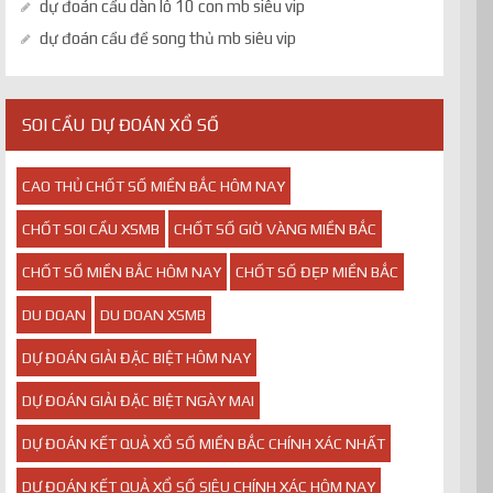
dự đoán cầu dàn lô 10 con mb siêu vip
dự đoán cầu đề song thủ mb siêu vip
SOI CẦU DỰ ĐOÁN XỔ SỐ
CAO THỦ CHỐT SỐ MIỀN BẮC HÔM NAY
CHỐT SOI CẦU XSMB
CHỐT SỐ GIỜ VÀNG MIỀN BẮC
CHỐT SỐ MIỀN BẮC HÔM NAY
CHỐT SỐ ĐẸP MIỀN BẮC
DU DOAN
DU DOAN XSMB
DỰ ĐOÁN GIẢI ĐẶC BIỆT HÔM NAY
DỰ ĐOÁN GIẢI ĐẶC BIỆT NGÀY MAI
DỰ ĐOÁN KẾT QUẢ XỔ SỐ MIỀN BẮC CHÍNH XÁC NHẤT
DỰ ĐOÁN KẾT QUẢ XỔ SỐ SIÊU CHÍNH XÁC HÔM NAY