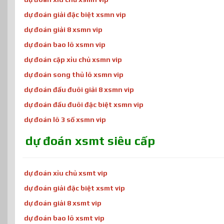
dự đoán giải đặc biệt xsmn vip
dự đoán giải 8 xsmn vip
dự đoán bao lô xsmn vip
dự đoán cặp xỉu chủ xsmn vip
dự đoán song thủ lô xsmn vip
dự đoán đầu đuôi giải 8 xsmn vip
dự đoán đầu đuôi đặc biệt xsmn vip
dự đoán lô 3 số xsmn vip
dự đoán xsmt siêu cấp
dự đoán xỉu chủ xsmt vip
dự đoán giải đặc biệt xsmt vip
dự đoán giải 8 xsmt vip
dự đoán bao lô xsmt vip