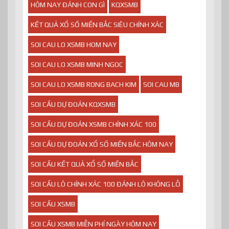
HÔM NAY ĐÁNH CON GÌ
KQXSMB
KẾT QUẢ XỔ SỐ MIỀN BẮC SIÊU CHÍNH XÁC
SOI CAU LO XSMB HOM NAY
SOI CAU LO XSMB MINH NGOC
SOI CAU LO XSMB RONG BACH KIM
SOI CAU MB
SOI CẦU DỰ ĐOÁN KQXSMB
SOI CẦU DỰ ĐOÁN XSMB CHÍNH XÁC 100
SOI CẦU DỰ ĐOÁN XỔ SỐ MIỀN BẮC HÔM NAY
SOI CẦU KẾT QUẢ XỔ SỐ MIỀN BẮC
SOI CẦU LÔ CHÍNH XÁC 100 ĐÁNH LÔ KHÔNG LỖ
SOI CẦU XSMB
SOI CẦU XSMB MIỄN PHÍ NGÀY HÔM NAY