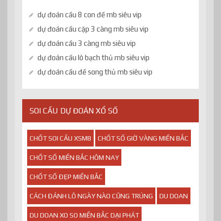
dự đoán cầu 8 con đề mb siêu vip
dự đoán cầu cặp 3 càng mb siêu vip
dự đoán cầu 3 càng mb siêu vip
dự đoán cầu lô bạch thủ mb siêu vip
dự đoán cầu đề song thủ mb siêu vip
SOI CẦU DỰ ĐOÁN XỔ SỐ
CHỐT SOI CẦU XSMB
CHỐT SỐ GIỜ VÀNG MIỀN BẮC
CHỐT SỐ MIỀN BẮC HÔM NAY
CHỐT SỐ ĐẸP MIỀN BẮC
CÁCH ĐÁNH LÔ NGÀY NÀO CŨNG TRÚNG
DU DOAN
DU DOAN XO SO MIỀN BẮC DẠI PHÁT