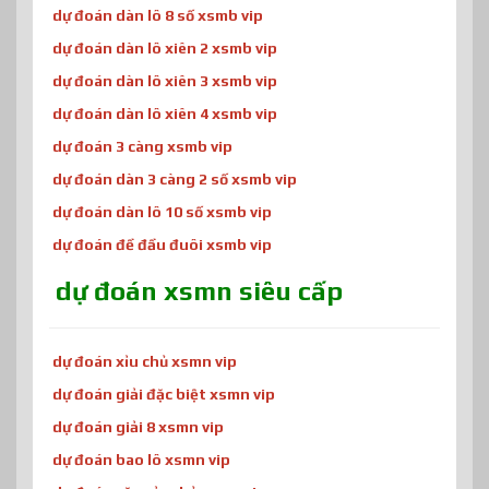
dự đoán dàn lô 8 số xsmb vip
dự đoán dàn lô xiên 2 xsmb vip
dự đoán dàn lô xiên 3 xsmb vip
dự đoán dàn lô xiên 4 xsmb vip
dự đoán 3 càng xsmb vip
dự đoán dàn 3 càng 2 số xsmb vip
dự đoán dàn lô 10 số xsmb vip
dự đoán đề đầu đuôi xsmb vip
dự đoán xsmn siêu cấp
dự đoán xỉu chủ xsmn vip
dự đoán giải đặc biệt xsmn vip
dự đoán giải 8 xsmn vip
dự đoán bao lô xsmn vip