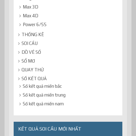
Max 3D
Max 4D
Power 6/55
THỐNG KÊ
SOI CẦU
DÒ VÉ SỐ
SỔ MƠ
QUAY THỬ
SỐ KẾT QUẢ
Số kết quả miền bắc
Số kết quả miền trung
Số kết quả miền nam
KẾT QUẢ SOI CẦU MỚI NHẤT