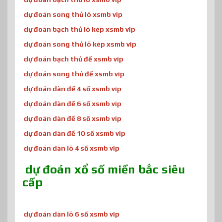
dự đoán song thủ lô xsmb vip
dự đoán bạch thủ lô kép xsmb vip
dự đoán song thủ lô kép xsmb vip
dự đoán bạch thủ đề xsmb vip
dự đoán song thủ đề xsmb vip
dự đoán dàn đề 4 số xsmb vip
dự đoán dàn đề 6 số xsmb vip
dự đoán dàn đề 8 số xsmb vip
dự đoán dàn đề 10 số xsmb vip
dự đoán dàn lô 4 số xsmb vip
dự đoán xổ số miền bắc siêu
cấp
dự đoán dàn lô 6 số xsmb vip