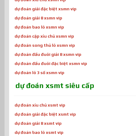
dự đoán giải đặc biệt xsmn vip
dự đoán giải 8 xsmn vip
dự đoán bao lô xsmn vip
dự đoán cặp xỉu chủ xsmn vip
dự đoán song thủ lô xsmn vip
dự đoán đầu đuôi giải 8 xsmn vip
dự đoán đầu đuôi đặc biệt xsmn vip
dự đoán lô 3 số xsmn vip
dự đoán xsmt siêu cấp
dự đoán xỉu chủ xsmt vip
dự đoán giải đặc biệt xsmt vip
dự đoán giải 8 xsmt vip
dự đoán bao lô xsmt vip