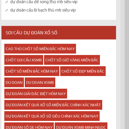
dự đoán cầu đề song thủ mb siêu vip
dự đoán cầu lô bạch thủ mb siêu vip
SOI CẦU DỰ ĐOÁN XỔ SỐ
CAO THỦ CHỐT SỐ MIỀN BẮC HÔM NAY
CHỐT SOI CẦU XSMB
CHỐT SỐ GIỜ VÀNG MIỀN BẮC
CHỐT SỐ MIỀN BẮC HÔM NAY
CHỐT SỐ ĐẸP MIỀN BẮC
DU DOAN
DU DOAN XSMB
DỰ ĐOÁN GIẢI ĐẶC BIỆT HÔM NAY
DỰ ĐOÁN KẾT QUẢ XỔ SỐ MIỀN BẮC CHÍNH XÁC NHẤT
DỰ ĐOÁN KẾT QUẢ XỔ SỐ SIÊU CHÍNH XÁC HÔM NAY
DỰ ĐOÁN SỐ DE HÔM NAY
DỰ ĐOÁN XSMB MINH NGỌC