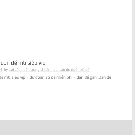
 con đề mb siêu vip
26
by
soi cầu miền trung chuẩn - soi cầu dự đoán xổ số
đề mb siêu vip – dự đoán số đề miễn phí – dàn đề gan. Dàn đề