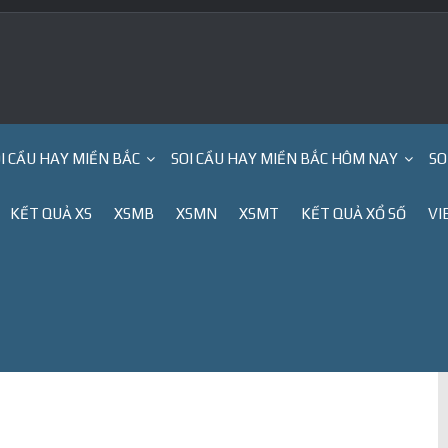
I CẦU HAY MIỀN BẮC
SOI CẦU HAY MIỀN BẮC HÔM NAY
SO
KẾT QUẢ XS
XSMB
XSMN
XSMT
KẾT QUẢ XỔ SỐ
VI