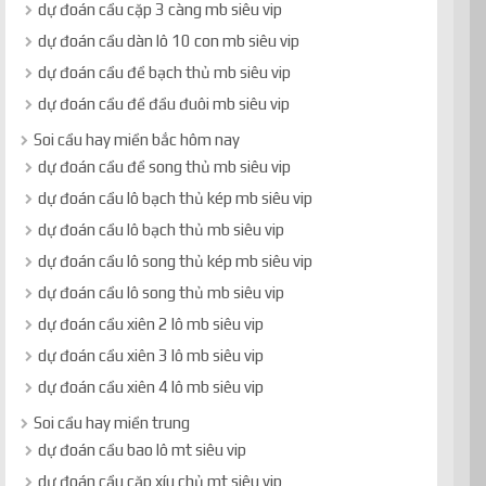
dự đoán cầu cặp 3 càng mb siêu vip
dự đoán cầu dàn lô 10 con mb siêu vip
dự đoán cầu đề bạch thủ mb siêu vip
dự đoán cầu đề đầu đuôi mb siêu vip
Soi cầu hay miền bắc hôm nay
dự đoán cầu đề song thủ mb siêu vip
dự đoán cầu lô bạch thủ kép mb siêu vip
dự đoán cầu lô bạch thủ mb siêu vip
dự đoán cầu lô song thủ kép mb siêu vip
dự đoán cầu lô song thủ mb siêu vip
dự đoán cầu xiên 2 lô mb siêu vip
dự đoán cầu xiên 3 lô mb siêu vip
dự đoán cầu xiên 4 lô mb siêu vip
Soi cầu hay miền trung
dự đoán cầu bao lô mt siêu vip
dự đoán cầu cặp xíu chủ mt siêu vip