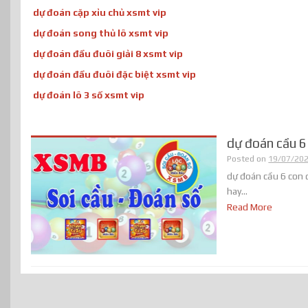
dự đoán cặp xỉu chủ xsmt vip
dự đoán song thủ lô xsmt vip
dự đoán đầu đuôi giải 8 xsmt vip
dự đoán đầu đuôi đặc biệt xsmt vip
dự đoán lô 3 số xsmt vip
dự đoán cầu 6
Posted on
19/07/20
dự đoán cầu 6 con 
hay...
Read More