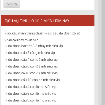
Search
DỊCH VỤ TÍNH LÔ ĐỀ 3 MIỀN HÔM NAY
soi cầu miền trung chuẩn – soi cầu dự đoán xổ số
Soi cầu hay miền bắc
dự đoán bạch thủ 2 nháy mb siêu vip
dự đoán cầu 3 càng mb siêu vip
dự đoán cầu 4 con đề mb siêu vip
dự đoán cầu 6 con đề mb siêu vip
dự đoán cầu 8 con đề mb siêu vip
dự đoán cầu 10 con đề mb siêu vip
dự đoán cầu 4 con lô mb siêu vip
dự đoán cầu 6 con lô mb siêu vip
dự đoán cầu 8 con lô mb siêu vip