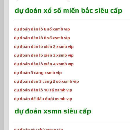
dự đoán xổ số miền bắc siêu cấp
dự đoán dàn lô 6 số xsmb vip
dự đoán dàn lô 8 số xsmb vip
dự đoán dàn lô xiên 2 xsmb vip
dự đoán dàn lô xiên 3 xsmb vip
dự đoán dàn lô xiên 4 xsmb vip
dự đoán 3 càng xsmb vip
dự đoán dàn 3 càng 2 số xsmb vip
dự đoán dàn lô 10 số xsmb vip
dự đoán đề đầu đuôi xsmb vip
dự đoán xsmn siêu cấp
dự đoán xỉu chủ xsmn vip