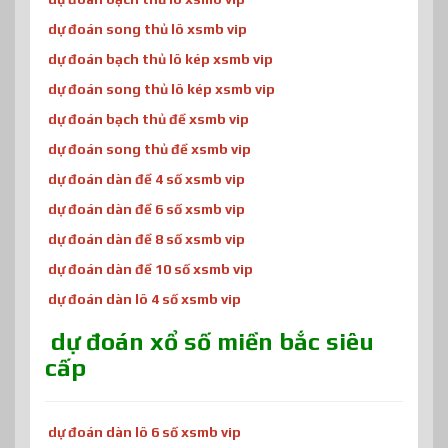
dự đoán song thủ lô xsmb vip
dự đoán bạch thủ lô kép xsmb vip
dự đoán song thủ lô kép xsmb vip
dự đoán bạch thủ đề xsmb vip
dự đoán song thủ đề xsmb vip
dự đoán dàn đề 4 số xsmb vip
dự đoán dàn đề 6 số xsmb vip
dự đoán dàn đề 8 số xsmb vip
dự đoán dàn đề 10 số xsmb vip
dự đoán dàn lô 4 số xsmb vip
dự đoán xổ số miền bắc siêu
cấp
dự đoán dàn lô 6 số xsmb vip