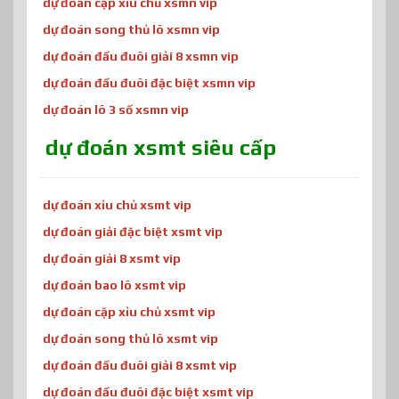
dự đoán cặp xỉu chủ xsmn vip
dự đoán song thủ lô xsmn vip
dự đoán đầu đuôi giải 8 xsmn vip
dự đoán đầu đuôi đặc biệt xsmn vip
dự đoán lô 3 số xsmn vip
dự đoán xsmt siêu cấp
dự đoán xỉu chủ xsmt vip
dự đoán giải đặc biệt xsmt vip
dự đoán giải 8 xsmt vip
dự đoán bao lô xsmt vip
dự đoán cặp xỉu chủ xsmt vip
dự đoán song thủ lô xsmt vip
dự đoán đầu đuôi giải 8 xsmt vip
dự đoán đầu đuôi đặc biệt xsmt vip