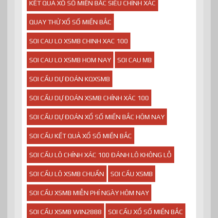
KẾT QUẢ XỔ SỐ MIỀN BẮC SIÊU CHÍNH XÁC
QUAY THỬ XỔ SỐ MIỀN BẮC
SOI CAU LO XSMB CHINH XAC 100
SOI CAU LO XSMB HOM NAY
SOI CAU MB
SOI CẦU DỰ ĐOÁN KQXSMB
SOI CẦU DỰ ĐOÁN XSMB CHÍNH XÁC 100
SOI CẦU DỰ ĐOÁN XỔ SỐ MIỀN BẮC HÔM NAY
SOI CẦU KẾT QUẢ XỔ SỐ MIỀN BẮC
SOI CẦU LÔ CHÍNH XÁC 100 ĐÁNH LÔ KHÔNG LỖ
SOI CẦU LÔ XSMB CHUẨN
SOI CẦU XSMB
SOI CẦU XSMB MIỄN PHÍ NGÀY HÔM NAY
SOI CẦU XSMB WIN2888
SOI CẦU XỔ SỐ MIỀN BẮC