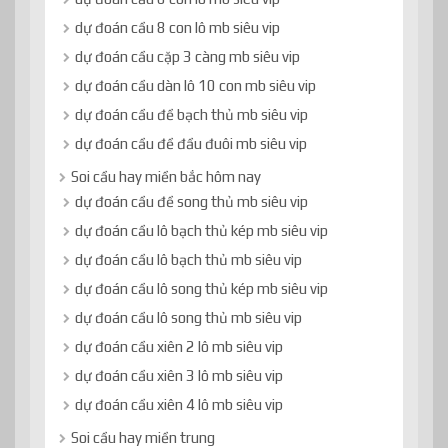
dự đoán cầu 8 con lô mb siêu vip
dự đoán cầu cặp 3 càng mb siêu vip
dự đoán cầu dàn lô 10 con mb siêu vip
dự đoán cầu đề bạch thủ mb siêu vip
dự đoán cầu đề đầu đuôi mb siêu vip
Soi cầu hay miền bắc hôm nay
dự đoán cầu đề song thủ mb siêu vip
dự đoán cầu lô bạch thủ kép mb siêu vip
dự đoán cầu lô bạch thủ mb siêu vip
dự đoán cầu lô song thủ kép mb siêu vip
dự đoán cầu lô song thủ mb siêu vip
dự đoán cầu xiên 2 lô mb siêu vip
dự đoán cầu xiên 3 lô mb siêu vip
dự đoán cầu xiên 4 lô mb siêu vip
Soi cầu hay miền trung