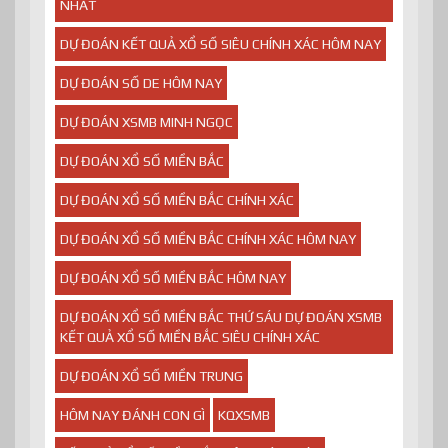
NHẤT
DỰ ĐOÁN KẾT QUẢ XỔ SỐ SIÊU CHÍNH XÁC HÔM NAY
DỰ ĐOÁN SỐ DE HÔM NAY
DỰ ĐOÁN XSMB MINH NGỌC
DỰ ĐOÁN XỔ SỐ MIỀN BẮC
DỰ ĐOÁN XỔ SỐ MIỀN BẮC CHÍNH XÁC
DỰ ĐOÁN XỔ SỐ MIỀN BẮC CHÍNH XÁC HÔM NAY
DỰ ĐOÁN XỔ SỐ MIỀN BẮC HÔM NAY
DỰ ĐOÁN XỔ SỐ MIỀN BẮC THỨ SÁU DỰ ĐOÁN XSMB
KẾT QUẢ XỔ SỐ MIỀN BẮC SIÊU CHÍNH XÁC
DỰ ĐOÁN XỔ SỐ MIỀN TRUNG
HÔM NAY ĐÁNH CON GÌ
KQXSMB