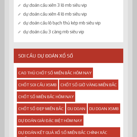
dự đoán cầu xiên 3 lô mb siêu vip
dự đoán cầu xiên 4 lô mb siêu vip
dự đoán cầu lô bạch thủ kép mb siêu vip
dự đoán cầu 3 càng mb siêu vip
SOI CẦU DỰ ĐOÁN XỔ SỐ
CAO THỦ CHỐT SỐ MIỀN BẮC HÔM NAY
CHỐT SOI CẦU XSMB
CHỐT SỐ GIỜ VÀNG MIỀN BẮC
CHỐT SỐ MIỀN BẮC HÔM NAY
CHỐT SỐ ĐẸP MIỀN BẮC
DU DOAN
DU DOAN XSMB
DỰ ĐOÁN GIẢI ĐẶC BIỆT HÔM NAY
DỰ ĐOÁN KẾT QUẢ XỔ SỐ MIỀN BẮC CHÍNH XÁC