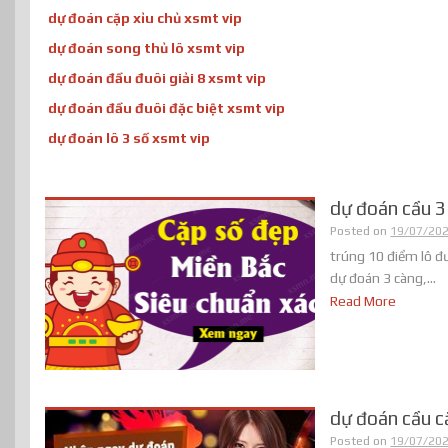
dự đoán cặp xỉu chủ xsmt vip
dự đoán song thủ lô xsmt vip
dự đoán đầu đuôi giải 8 xsmt vip
dự đoán đầu đuôi đặc biệt xsmt vip
dự đoán lô 3 số xsmt vip
dự đoán cầu 3
Posted on
19/07/20
trúng 10 điểm lô đ
dự đoán 3 càng,...
Read More
dự đoán cầu c
Posted on
19/07/20