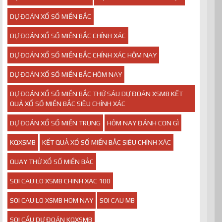
DỰ ĐOÁN XỔ SỐ MIỀN BẮC
DỰ ĐOÁN XỔ SỐ MIỀN BẮC CHÍNH XÁC
DỰ ĐOÁN XỔ SỐ MIỀN BẮC CHÍNH XÁC HÔM NAY
DỰ ĐOÁN XỔ SỐ MIỀN BẮC HÔM NAY
DỰ ĐOÁN XỔ SỐ MIỀN BẮC THỨ SÁU DỰ ĐOÁN XSMB KẾT
QUẢ XỔ SỐ MIỀN BẮC SIÊU CHÍNH XÁC
DỰ ĐOÁN XỔ SỐ MIỀN TRUNG
HÔM NAY ĐÁNH CON GÌ
KQXSMB
KẾT QUẢ XỔ SỐ MIỀN BẮC SIÊU CHÍNH XÁC
QUAY THỬ XỔ SỐ MIỀN BẮC
SOI CAU LO XSMB CHINH XAC 100
SOI CAU LO XSMB HOM NAY
SOI CAU MB
SOI CẦU DỰ ĐOÁN KQXSMB