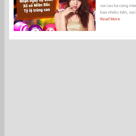
soi cau ba cang mi
bao nhiêu tiền, soi
Read More