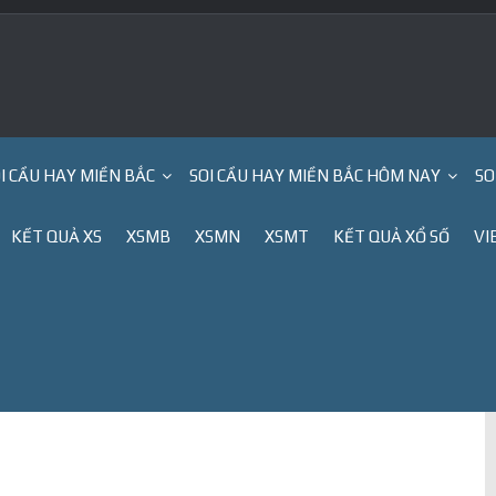
I CẦU HAY MIỀN BẮC
SOI CẦU HAY MIỀN BẮC HÔM NAY
SO
KẾT QUẢ XS
XSMB
XSMN
XSMT
KẾT QUẢ XỔ SỐ
VI