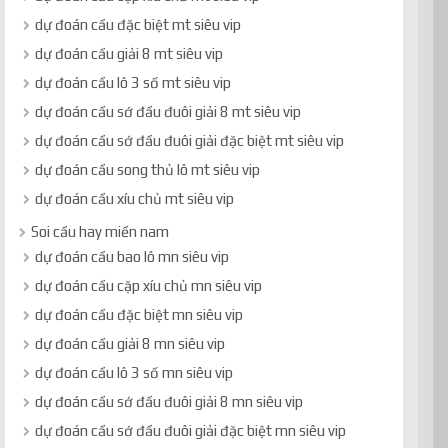
dự đoán cầu đặc biệt mt siêu vip
dự đoán cầu giải 8 mt siêu vip
dự đoán cầu lô 3 số mt siêu vip
dự đoán cầu sớ đầu đuôi giải 8 mt siêu vip
dự đoán cầu sớ đầu đuôi giải đặc biệt mt siêu vip
dự đoán cầu song thủ lô mt siêu vip
dự đoán cầu xíu chủ mt siêu vip
Soi cầu hay miền nam
dự đoán cầu bao lô mn siêu vip
dự đoán cầu cặp xíu chủ mn siêu vip
dự đoán cầu đặc biệt mn siêu vip
dự đoán cầu giải 8 mn siêu vip
dự đoán cầu lô 3 số mn siêu vip
dự đoán cầu sớ đầu đuôi giải 8 mn siêu vip
dự đoán cầu sớ đầu đuôi giải đặc biệt mn siêu vip