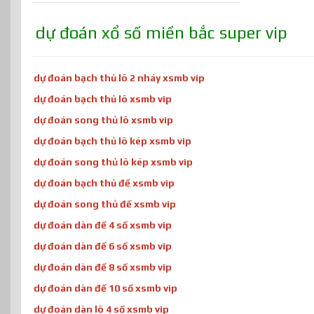
dự đoán xổ số miền bắc super vip
dự đoán bạch thủ lô 2 nháy xsmb vip
dự đoán bạch thủ lô xsmb vip
dự đoán song thủ lô xsmb vip
dự đoán bạch thủ lô kép xsmb vip
dự đoán song thủ lô kép xsmb vip
dự đoán bạch thủ đề xsmb vip
dự đoán song thủ đề xsmb vip
dự đoán dàn đề 4 số xsmb vip
dự đoán dàn đề 6 số xsmb vip
dự đoán dàn đề 8 số xsmb vip
dự đoán dàn đề 10 số xsmb vip
dự đoán dàn lô 4 số xsmb vip