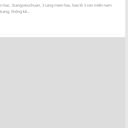
en bac, 3cangsieuchuan, 3 cang mien bac, bao lô 3 con miền nam
3cang, thống kê...