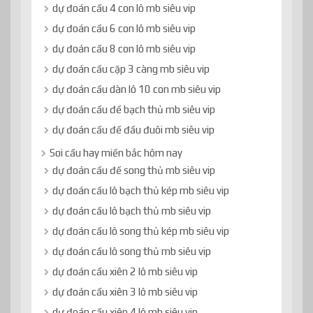
dự đoán cầu 4 con lô mb siêu vip
dự đoán cầu 6 con lô mb siêu vip
dự đoán cầu 8 con lô mb siêu vip
dự đoán cầu cặp 3 càng mb siêu vip
dự đoán cầu dàn lô 10 con mb siêu vip
dự đoán cầu đề bạch thủ mb siêu vip
dự đoán cầu đề đầu đuôi mb siêu vip
Soi cầu hay miền bắc hôm nay
dự đoán cầu đề song thủ mb siêu vip
dự đoán cầu lô bạch thủ kép mb siêu vip
dự đoán cầu lô bạch thủ mb siêu vip
dự đoán cầu lô song thủ kép mb siêu vip
dự đoán cầu lô song thủ mb siêu vip
dự đoán cầu xiên 2 lô mb siêu vip
dự đoán cầu xiên 3 lô mb siêu vip
dự đoán cầu xiên 4 lô mb siêu vip