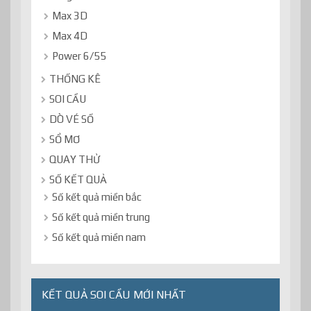
Max 3D
Max 4D
Power 6/55
THỐNG KÊ
SOI CẦU
DÒ VÉ SỐ
SỔ MƠ
QUAY THỬ
SỐ KẾT QUẢ
Số kết quả miền bắc
Số kết quả miền trung
Số kết quả miền nam
KẾT QUẢ SOI CẦU MỚI NHẤT