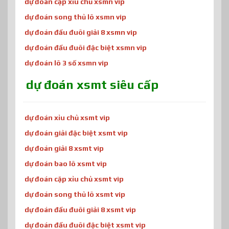
dự đoán cặp xỉu chủ xsmn vip
dự đoán song thủ lô xsmn vip
dự đoán đầu đuôi giải 8 xsmn vip
dự đoán đầu đuôi đặc biệt xsmn vip
dự đoán lô 3 số xsmn vip
dự đoán xsmt siêu cấp
dự đoán xỉu chủ xsmt vip
dự đoán giải đặc biệt xsmt vip
dự đoán giải 8 xsmt vip
dự đoán bao lô xsmt vip
dự đoán cặp xỉu chủ xsmt vip
dự đoán song thủ lô xsmt vip
dự đoán đầu đuôi giải 8 xsmt vip
dự đoán đầu đuôi đặc biệt xsmt vip