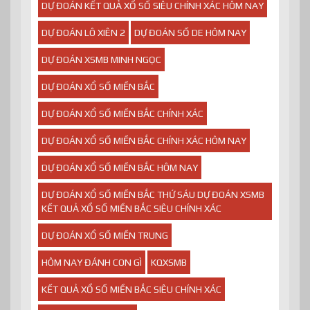
DỰ ĐOÁN KẾT QUẢ XỔ SỐ SIÊU CHÍNH XÁC HÔM NAY
DỰ ĐOÁN LÔ XIÊN 2
DỰ ĐOÁN SỐ DE HÔM NAY
DỰ ĐOÁN XSMB MINH NGỌC
DỰ ĐOÁN XỔ SỐ MIỀN BẮC
DỰ ĐOÁN XỔ SỐ MIỀN BẮC CHÍNH XÁC
DỰ ĐOÁN XỔ SỐ MIỀN BẮC CHÍNH XÁC HÔM NAY
DỰ ĐOÁN XỔ SỐ MIỀN BẮC HÔM NAY
DỰ ĐOÁN XỔ SỐ MIỀN BẮC THỨ SÁU DỰ ĐOÁN XSMB
KẾT QUẢ XỔ SỐ MIỀN BẮC SIÊU CHÍNH XÁC
DỰ ĐOÁN XỔ SỐ MIỀN TRUNG
HÔM NAY ĐÁNH CON GÌ
KQXSMB
KẾT QUẢ XỔ SỐ MIỀN BẮC SIÊU CHÍNH XÁC