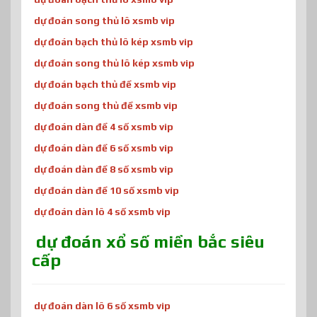
dự đoán song thủ lô xsmb vip
dự đoán bạch thủ lô kép xsmb vip
dự đoán song thủ lô kép xsmb vip
dự đoán bạch thủ đề xsmb vip
dự đoán song thủ đề xsmb vip
dự đoán dàn đề 4 số xsmb vip
dự đoán dàn đề 6 số xsmb vip
dự đoán dàn đề 8 số xsmb vip
dự đoán dàn đề 10 số xsmb vip
dự đoán dàn lô 4 số xsmb vip
dự đoán xổ số miền bắc siêu
cấp
dự đoán dàn lô 6 số xsmb vip