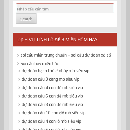
Search
DỊCH VỤ TÍNH LÔ ĐỀ 3 MIỀN HÔM NAY
soi cầu miền trung chuẩn – soi cầu dự đoán xổ số
Soi cầu hay miền bắc
dự đoán bạch thủ 2 nháy mb siêu vip
dự đoán cầu 3 càng mb siêu vip
dự đoán cầu 4 con đề mb siêu vip
dự đoán cầu 6 con đề mb siêu vip
dự đoán cầu 8 con đề mb siêu vip
dự đoán cầu 10 con đề mb siêu vip
dự đoán cầu 4 con lô mb siêu vip
dự đoán cầu 6 con lô mb siêu vip