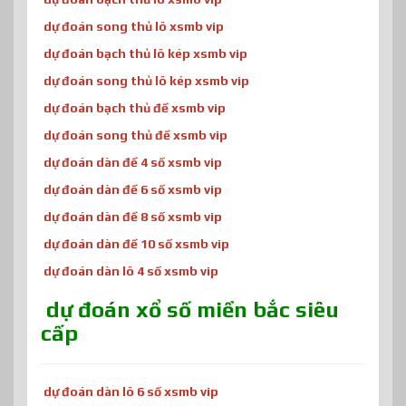
dự đoán song thủ lô xsmb vip
dự đoán bạch thủ lô kép xsmb vip
dự đoán song thủ lô kép xsmb vip
dự đoán bạch thủ đề xsmb vip
dự đoán song thủ đề xsmb vip
dự đoán dàn đề 4 số xsmb vip
dự đoán dàn đề 6 số xsmb vip
dự đoán dàn đề 8 số xsmb vip
dự đoán dàn đề 10 số xsmb vip
dự đoán dàn lô 4 số xsmb vip
dự đoán xổ số miền bắc siêu
cấp
dự đoán dàn lô 6 số xsmb vip