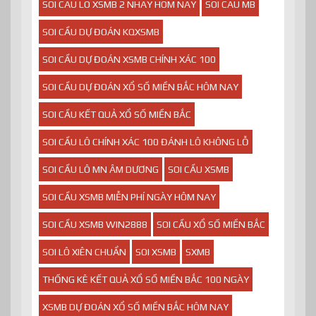
SOI CAU LO XSMB 2 NHAY HOM NAY
SOI CAU MB
SOI CẦU DỰ ĐOÁN KQXSMB
SOI CẦU DỰ ĐOÁN XSMB CHÍNH XÁC 100
SOI CẦU DỰ ĐOÁN XỔ SỐ MIỀN BẮC HÔM NAY
SOI CẦU KẾT QUẢ XỔ SỐ MIỀN BẮC
SOI CẦU LÔ CHÍNH XÁC 100 ĐÁNH LÔ KHÔNG LỖ
SOI CẦU LÔ MN ÂM DƯƠNG
SOI CẦU XSMB
SOI CẦU XSMB MIỄN PHÍ NGÀY HÔM NAY
SOI CẦU XSMB WIN2888
SOI CẦU XỔ SỐ MIỀN BẮC
SOI LÔ XIÊN CHUẨN
SOI XSMB
SXMB
THỐNG KÊ KẾT QUẢ XỔ SỐ MIỀN BẮC 100 NGÀY
XSMB DỰ ĐOÁN XỔ SỐ MIỀN BẮC HÔM NAY