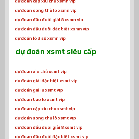
dự đoán cặp xỉu chủ xsmn vip
dự đoán song thủ lô xsmn vip
dự đoán đầu đuôi giải 8 xsmn vip
dự đoán đầu đuôi đặc biệt xsmn vip
dự đoán lô 3 số xsmn vip
dự đoán xsmt siêu cấp
dự đoán xỉu chủ xsmt vip
dự đoán giải đặc biệt xsmt vip
dự đoán giải 8 xsmt vip
dự đoán bao lô xsmt vip
dự đoán cặp xỉu chủ xsmt vip
dự đoán song thủ lô xsmt vip
dự đoán đầu đuôi giải 8 xsmt vip
dự đoán đầu đuôi đặc biệt xsmt vip