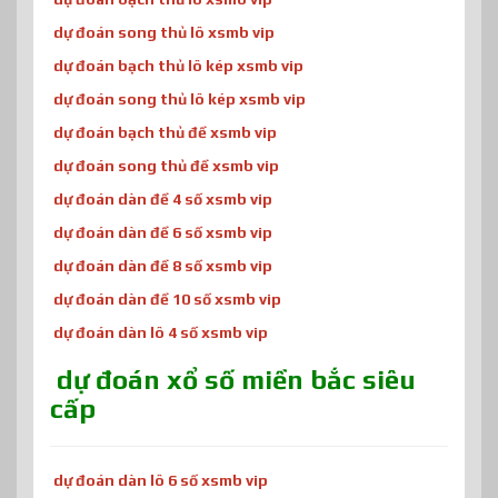
dự đoán song thủ lô xsmb vip
dự đoán bạch thủ lô kép xsmb vip
dự đoán song thủ lô kép xsmb vip
dự đoán bạch thủ đề xsmb vip
dự đoán song thủ đề xsmb vip
dự đoán dàn đề 4 số xsmb vip
dự đoán dàn đề 6 số xsmb vip
dự đoán dàn đề 8 số xsmb vip
dự đoán dàn đề 10 số xsmb vip
dự đoán dàn lô 4 số xsmb vip
dự đoán xổ số miền bắc siêu
cấp
dự đoán dàn lô 6 số xsmb vip