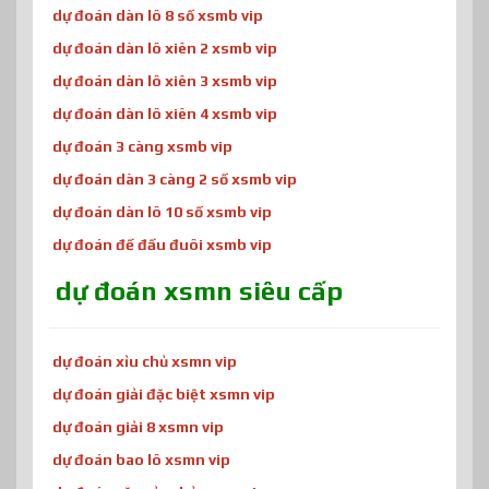
dự đoán dàn lô 8 số xsmb vip
dự đoán dàn lô xiên 2 xsmb vip
dự đoán dàn lô xiên 3 xsmb vip
dự đoán dàn lô xiên 4 xsmb vip
dự đoán 3 càng xsmb vip
dự đoán dàn 3 càng 2 số xsmb vip
dự đoán dàn lô 10 số xsmb vip
dự đoán đề đầu đuôi xsmb vip
dự đoán xsmn siêu cấp
dự đoán xỉu chủ xsmn vip
dự đoán giải đặc biệt xsmn vip
dự đoán giải 8 xsmn vip
dự đoán bao lô xsmn vip