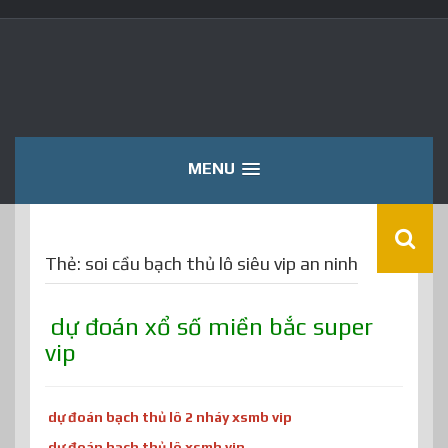
Skip
to
content
MENU
Thẻ:
soi cầu bạch thủ lô siêu vip an ninh
dự đoán xổ số miền bắc super
vip
dự đoán bạch thủ lô 2 nháy xsmb vip
dự đoán bạch thủ lô xsmb vip