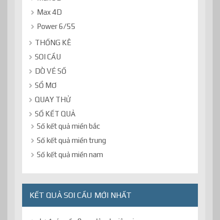
Max 4D
Power 6/55
THỐNG KÊ
SOI CẦU
DÒ VÉ SỐ
SỔ MƠ
QUAY THỬ
SỐ KẾT QUẢ
Số kết quả miền bắc
Số kết quả miền trung
Số kết quả miền nam
KẾT QUẢ SOI CẦU MỚI NHẤT