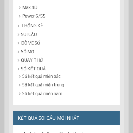
Max 4D
Power 6/55
THỐNG KÊ
SOI CẦU
DÒ VÉ SỐ
SỔ MƠ
QUAY THỬ
SỐ KẾT QUẢ
Số kết quả miền bắc
Số kết quả miền trung
Số kết quả miền nam
KẾT QUẢ SOI CẦU MỚI NHẤT