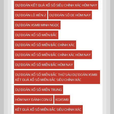
DỰ ĐOÁN KẾT QUẢ XỔ SỐ SIÊU CHÍNH XÁC HÔM NAY
DỰ ĐOÁN LÔ XIÊN 2
DỰ ĐOÁN SỐ DE HÔM NAY
DỰ ĐOÁN XSMB MINH NGỌC
DỰ ĐOÁN XỔ SỐ MIỀN BẮC
DỰ ĐOÁN XỔ SỐ MIỀN BẮC CHÍNH XÁC
DỰ ĐOÁN XỔ SỐ MIỀN BẮC CHÍNH XÁC HÔM NAY
DỰ ĐOÁN XỔ SỐ MIỀN BẮC HÔM NAY
DỰ ĐOÁN XỔ SỐ MIỀN BẮC THỨ SÁU DỰ ĐOÁN XSMB
KẾT QUẢ XỔ SỐ MIỀN BẮC SIÊU CHÍNH XÁC
DỰ ĐOÁN XỔ SỐ MIỀN TRUNG
HÔM NAY ĐÁNH CON GÌ
KQXSMB
KẾT QUẢ XỔ SỐ MIỀN BẮC SIÊU CHÍNH XÁC