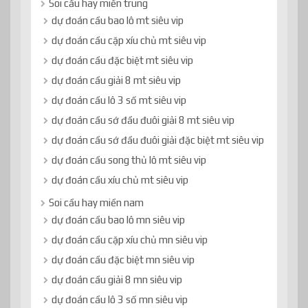
Soi cầu hay miền trung
dự đoán cầu bao lô mt siêu vip
dự đoán cầu cặp xíu chủ mt siêu vip
dự đoán cầu đặc biệt mt siêu vip
dự đoán cầu giải 8 mt siêu vip
dự đoán cầu lô 3 số mt siêu vip
dự đoán cầu sớ đầu đuôi giải 8 mt siêu vip
dự đoán cầu sớ đầu đuôi giải đặc biệt mt siêu vip
dự đoán cầu song thủ lô mt siêu vip
dự đoán cầu xíu chủ mt siêu vip
Soi cầu hay miền nam
dự đoán cầu bao lô mn siêu vip
dự đoán cầu cặp xíu chủ mn siêu vip
dự đoán cầu đặc biệt mn siêu vip
dự đoán cầu giải 8 mn siêu vip
dự đoán cầu lô 3 số mn siêu vip