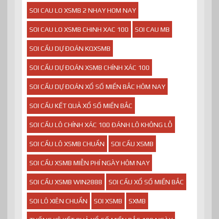
SOI CAU LO XSMB 2 NHAY HOM NAY
SOI CAU LO XSMB CHINH XAC 100
SOI CAU MB
SOI CẦU DỰ ĐOÁN KQXSMB
SOI CẦU DỰ ĐOÁN XSMB CHÍNH XÁC 100
SOI CẦU DỰ ĐOÁN XỔ SỐ MIỀN BẮC HÔM NAY
SOI CẦU KẾT QUẢ XỔ SỐ MIỀN BẮC
SOI CẦU LÔ CHÍNH XÁC 100 ĐÁNH LÔ KHÔNG LỖ
SOI CẦU LÔ XSMB CHUẨN
SOI CẦU XSMB
SOI CẦU XSMB MIỄN PHÍ NGÀY HÔM NAY
SOI CẦU XSMB WIN2888
SOI CẦU XỔ SỐ MIỀN BẮC
SOI LÔ XIÊN CHUẨN
SOI XSMB
SXMB