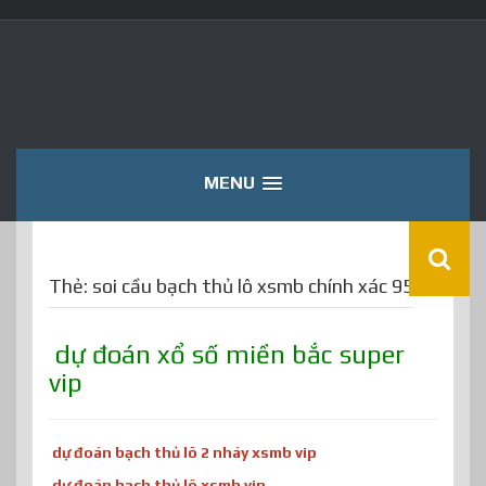
Skip
to
content
MENU
Thẻ:
soi cầu bạch thủ lô xsmb chính xác 95
dự đoán xổ số miền bắc super
vip
dự đoán bạch thủ lô 2 nháy xsmb vip
dự đoán bạch thủ lô xsmb vip