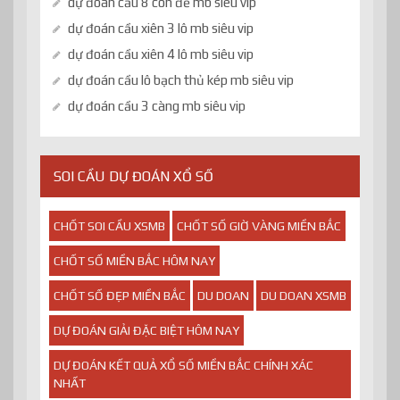
dự đoán cầu 8 con đề mb siêu vip
dự đoán cầu xiên 3 lô mb siêu vip
dự đoán cầu xiên 4 lô mb siêu vip
dự đoán cầu lô bạch thủ kép mb siêu vip
dự đoán cầu 3 càng mb siêu vip
SOI CẦU DỰ ĐOÁN XỔ SỐ
CHỐT SOI CẦU XSMB
CHỐT SỐ GIỜ VÀNG MIỀN BẮC
CHỐT SỐ MIỀN BẮC HÔM NAY
CHỐT SỐ ĐẸP MIỀN BẮC
DU DOAN
DU DOAN XSMB
DỰ ĐOÁN GIẢI ĐẶC BIỆT HÔM NAY
DỰ ĐOÁN KẾT QUẢ XỔ SỐ MIỀN BẮC CHÍNH XÁC
NHẤT