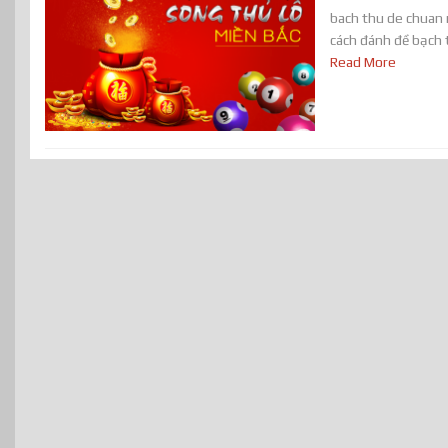
bach thu de chuan n
cách đánh đề bạch t
Read More