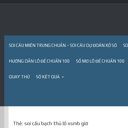
Skip
to
content
SOI CẦU MIỀN TRUNG CHUẨN – SOI CẦU DỰ ĐOÁN XỔ SỐ
SO
HƯỚNG DẪN LÔ ĐỀ CHUẨN 100
SỔ MƠ LÔ ĐỀ CHUẨN 100
QUAY THỬ
SỐ KẾT QUẢ
Thẻ:
soi cầu bạch thủ lô xsmb giờ