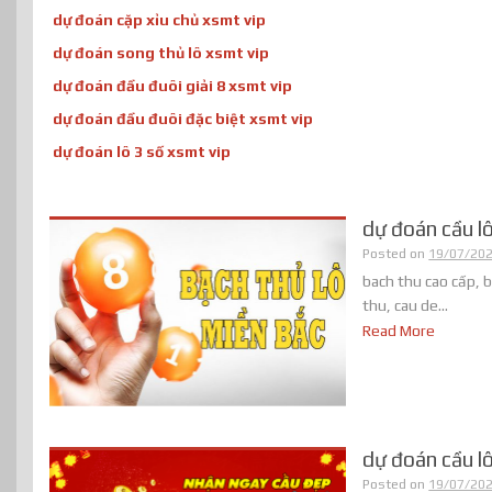
dự đoán cặp xỉu chủ xsmt vip
dự đoán song thủ lô xsmt vip
dự đoán đầu đuôi giải 8 xsmt vip
dự đoán đầu đuôi đặc biệt xsmt vip
dự đoán lô 3 số xsmt vip
dự đoán cầu lô
Posted on
19/07/20
bach thu cao cấp, b
thu, cau de...
Read More
dự đoán cầu lô
Posted on
19/07/20