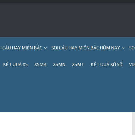
I CẦU HAY MIỀN BẮC
SOI CẦU HAY MIỀN BẮC HÔM NAY
SO
KẾT QUẢ XS
XSMB
XSMN
XSMT
KẾT QUẢ XỔ SỐ
VI