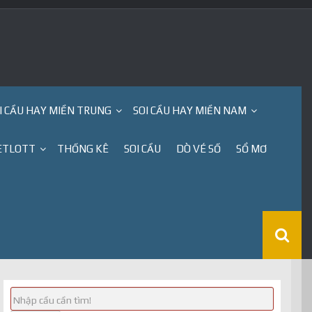
I CẦU HAY MIỀN TRUNG
SOI CẦU HAY MIỀN NAM
ETLOTT
THỐNG KÊ
SOI CẦU
DÒ VÉ SỐ
SỔ MƠ