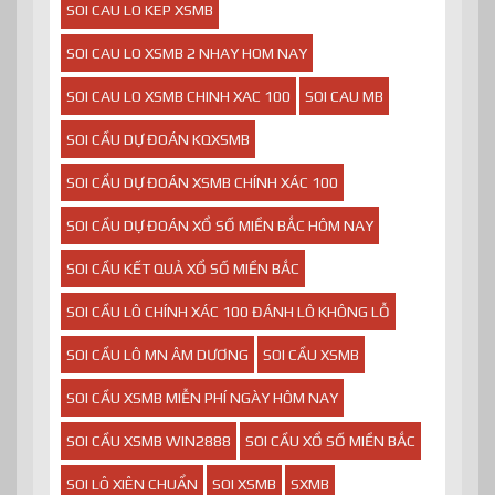
SOI CAU LO KEP XSMB
SOI CAU LO XSMB 2 NHAY HOM NAY
SOI CAU LO XSMB CHINH XAC 100
SOI CAU MB
SOI CẦU DỰ ĐOÁN KQXSMB
SOI CẦU DỰ ĐOÁN XSMB CHÍNH XÁC 100
SOI CẦU DỰ ĐOÁN XỔ SỐ MIỀN BẮC HÔM NAY
SOI CẦU KẾT QUẢ XỔ SỐ MIỀN BẮC
SOI CẦU LÔ CHÍNH XÁC 100 ĐÁNH LÔ KHÔNG LỖ
SOI CẦU LÔ MN ÂM DƯƠNG
SOI CẦU XSMB
SOI CẦU XSMB MIỄN PHÍ NGÀY HÔM NAY
SOI CẦU XSMB WIN2888
SOI CẦU XỔ SỐ MIỀN BẮC
SOI LÔ XIÊN CHUẨN
SOI XSMB
SXMB