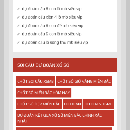
dự đoán cầu 8 con lô mb siêu vip
dự đoán cầu xiên 4 lô mb siêu vip
dự đoán cầu 8 con đề mb siêu vip
dự đoán cầu 6 con lô mb siêu vip
dự đoán cầu lô song thủ mb siêu vip
SOI CẦU DỰ ĐOÁN XỔ SỐ
CHỐT SOI CẦU XSMB
CHỐT SỐ GIỜ VÀNG MIỀN BẮC
CHỐT SỐ MIỀN BẮC HÔM NAY
CHỐT SỐ ĐẸP MIỀN BẮC
DU DOAN
DU DOAN XSMB
DỰ ĐOÁN KẾT QUẢ XỔ SỐ MIỀN BẮC CHÍNH XÁC
NHẤT