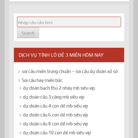
Search
DỊCH VỤ TÍNH LÔ ĐỀ 3 MIỀN HÔM NAY
soi cầu miền trung chuẩn – soi cầu dự đoán xổ số
Soi cầu hay miền bắc
dự đoán bạch thủ 2 nháy mb siêu vip
dự đoán cầu 3 càng mb siêu vip
dự đoán cầu 4 con đề mb siêu vip
dự đoán cầu 6 con đề mb siêu vip
dự đoán cầu 8 con đề mb siêu vip
dự đoán cầu 10 con đề mb siêu vip