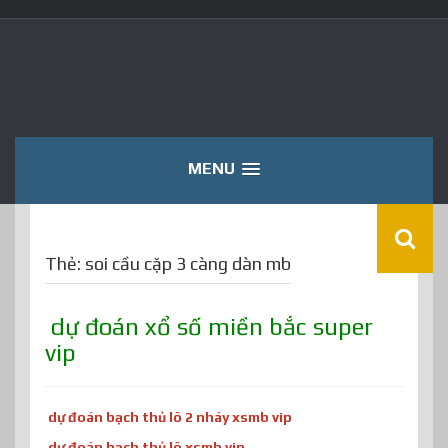
Skip
to
content
MENU
Thẻ:
soi cầu cặp 3 càng dàn mb
dự đoán xổ số miền bắc super
vip
dự đoán bạch thủ lô 2 nháy xsmb vip
dự đoán bạch thủ lô xsmb vip