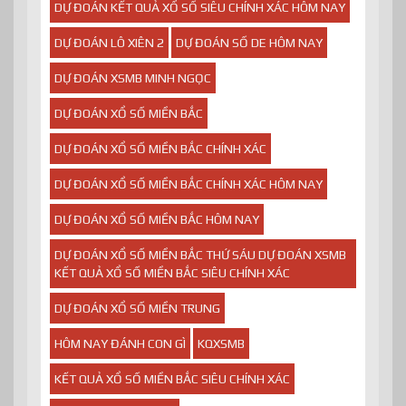
DỰ ĐOÁN KẾT QUẢ XỔ SỐ SIÊU CHÍNH XÁC HÔM NAY
DỰ ĐOÁN LÔ XIÊN 2
DỰ ĐOÁN SỐ DE HÔM NAY
DỰ ĐOÁN XSMB MINH NGỌC
DỰ ĐOÁN XỔ SỐ MIỀN BẮC
DỰ ĐOÁN XỔ SỐ MIỀN BẮC CHÍNH XÁC
DỰ ĐOÁN XỔ SỐ MIỀN BẮC CHÍNH XÁC HÔM NAY
DỰ ĐOÁN XỔ SỐ MIỀN BẮC HÔM NAY
DỰ ĐOÁN XỔ SỐ MIỀN BẮC THỨ SÁU DỰ ĐOÁN XSMB
KẾT QUẢ XỔ SỐ MIỀN BẮC SIÊU CHÍNH XÁC
DỰ ĐOÁN XỔ SỐ MIỀN TRUNG
HÔM NAY ĐÁNH CON GÌ
KQXSMB
KẾT QUẢ XỔ SỐ MIỀN BẮC SIÊU CHÍNH XÁC