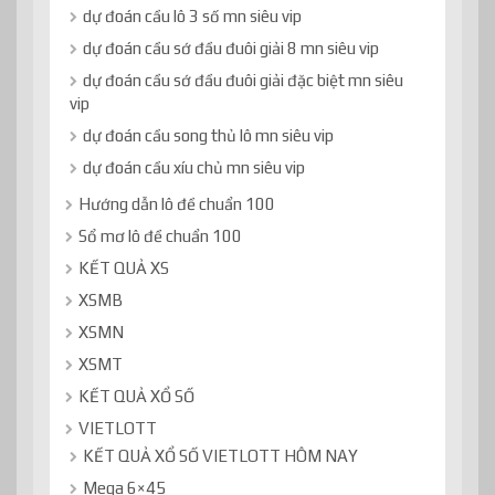
dự đoán cầu lô 3 số mn siêu vip
dự đoán cầu sớ đầu đuôi giải 8 mn siêu vip
dự đoán cầu sớ đầu đuôi giải đặc biệt mn siêu
vip
dự đoán cầu song thủ lô mn siêu vip
dự đoán cầu xíu chủ mn siêu vip
Hướng dẫn lô đề chuẩn 100
Sổ mơ lô đề chuẩn 100
KẾT QUẢ XS
XSMB
XSMN
XSMT
KẾT QUẢ XỔ SỐ
VIETLOTT
KẾT QUẢ XỔ SỐ VIETLOTT HÔM NAY
Mega 6×45