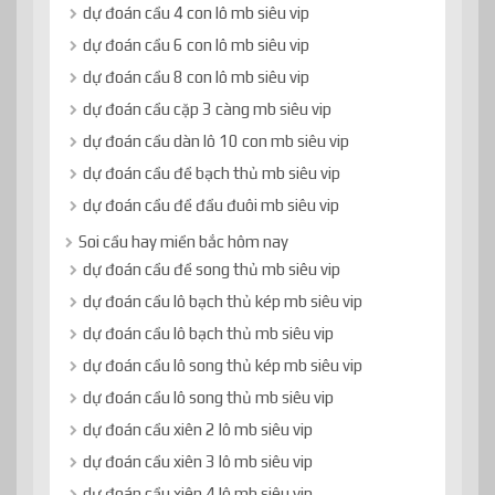
dự đoán cầu 4 con lô mb siêu vip
dự đoán cầu 6 con lô mb siêu vip
dự đoán cầu 8 con lô mb siêu vip
dự đoán cầu cặp 3 càng mb siêu vip
dự đoán cầu dàn lô 10 con mb siêu vip
dự đoán cầu đề bạch thủ mb siêu vip
dự đoán cầu đề đầu đuôi mb siêu vip
Soi cầu hay miền bắc hôm nay
dự đoán cầu đề song thủ mb siêu vip
dự đoán cầu lô bạch thủ kép mb siêu vip
dự đoán cầu lô bạch thủ mb siêu vip
dự đoán cầu lô song thủ kép mb siêu vip
dự đoán cầu lô song thủ mb siêu vip
dự đoán cầu xiên 2 lô mb siêu vip
dự đoán cầu xiên 3 lô mb siêu vip
dự đoán cầu xiên 4 lô mb siêu vip