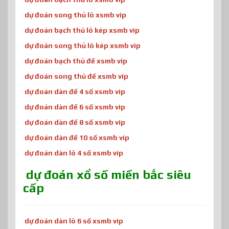
dự đoán song thủ lô xsmb vip
dự đoán bạch thủ lô kép xsmb vip
dự đoán song thủ lô kép xsmb vip
dự đoán bạch thủ đề xsmb vip
dự đoán song thủ đề xsmb vip
dự đoán dàn đề 4 số xsmb vip
dự đoán dàn đề 6 số xsmb vip
dự đoán dàn đề 8 số xsmb vip
dự đoán dàn đề 10 số xsmb vip
dự đoán dàn lô 4 số xsmb vip
dự đoán xổ số miền bắc siêu
cấp
dự đoán dàn lô 6 số xsmb vip