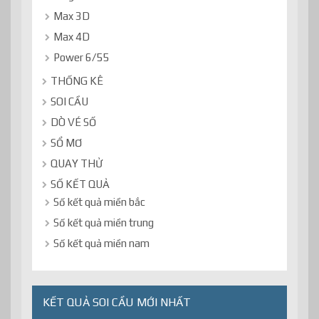
Max 3D
Max 4D
Power 6/55
THỐNG KÊ
SOI CẦU
DÒ VÉ SỐ
SỔ MƠ
QUAY THỬ
SỐ KẾT QUẢ
Số kết quả miền bắc
Số kết quả miền trung
Số kết quả miền nam
KẾT QUẢ SOI CẦU MỚI NHẤT