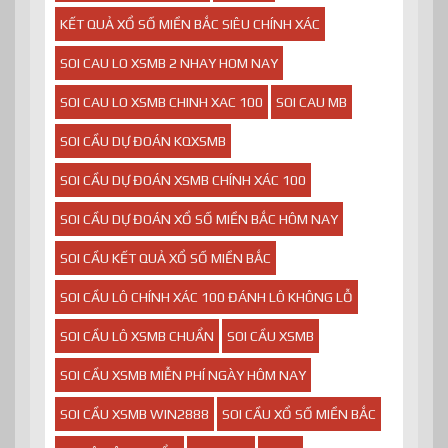
KẾT QUẢ XỔ SỐ MIỀN BẮC SIÊU CHÍNH XÁC
SOI CAU LO XSMB 2 NHAY HOM NAY
SOI CAU LO XSMB CHINH XAC 100
SOI CAU MB
SOI CẦU DỰ ĐOÁN KQXSMB
SOI CẦU DỰ ĐOÁN XSMB CHÍNH XÁC 100
SOI CẦU DỰ ĐOÁN XỔ SỐ MIỀN BẮC HÔM NAY
SOI CẦU KẾT QUẢ XỔ SỐ MIỀN BẮC
SOI CẦU LÔ CHÍNH XÁC 100 ĐÁNH LÔ KHÔNG LỖ
SOI CẦU LÔ XSMB CHUẨN
SOI CẦU XSMB
SOI CẦU XSMB MIỄN PHÍ NGÀY HÔM NAY
SOI CẦU XSMB WIN2888
SOI CẦU XỔ SỐ MIỀN BẮC