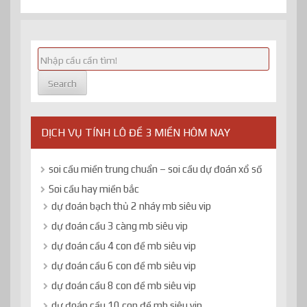
Search
DỊCH VỤ TÍNH LÔ ĐỀ 3 MIỀN HÔM NAY
soi cầu miền trung chuẩn – soi cầu dự đoán xổ số
Soi cầu hay miền bắc
dự đoán bạch thủ 2 nháy mb siêu vip
dự đoán cầu 3 càng mb siêu vip
dự đoán cầu 4 con đề mb siêu vip
dự đoán cầu 6 con đề mb siêu vip
dự đoán cầu 8 con đề mb siêu vip
dự đoán cầu 10 con đề mb siêu vip