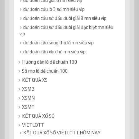
dự đoán cầu giải 8 mn siêu vip
dự đoán cầu lô 3 số mn siêu vip
dự đoán cầu sớ đầu đuôi giải 8 mn siêu vip
dự đoán cầu sớ đầu đuôi giải đặc biệt mn siêu
vip
dự đoán cầu song thủ lô mn siêu vip
dự đoán cầu xíu chủ mn siêu vip
Hướng dẫn lô đề chuẩn 100
Sổ mơ lô đề chuẩn 100
KẾT QUẢ XS
XSMB
XSMN
XSMT
KẾT QUẢ XỔ SỐ
VIETLOTT
KẾT QUẢ XỔ SỐ VIETLOTT HÔM NAY