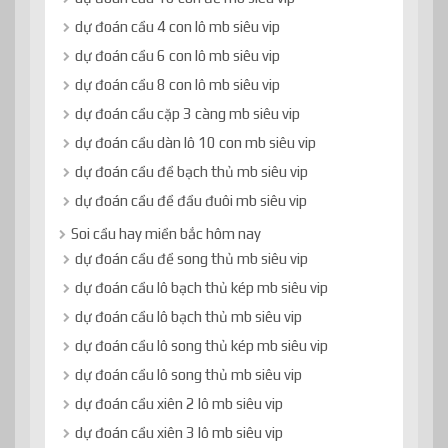
dự đoán cầu 4 con lô mb siêu vip
dự đoán cầu 6 con lô mb siêu vip
dự đoán cầu 8 con lô mb siêu vip
dự đoán cầu cặp 3 càng mb siêu vip
dự đoán cầu dàn lô 10 con mb siêu vip
dự đoán cầu đề bạch thủ mb siêu vip
dự đoán cầu đề đầu đuôi mb siêu vip
Soi cầu hay miền bắc hôm nay
dự đoán cầu đề song thủ mb siêu vip
dự đoán cầu lô bạch thủ kép mb siêu vip
dự đoán cầu lô bạch thủ mb siêu vip
dự đoán cầu lô song thủ kép mb siêu vip
dự đoán cầu lô song thủ mb siêu vip
dự đoán cầu xiên 2 lô mb siêu vip
dự đoán cầu xiên 3 lô mb siêu vip