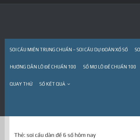
Skip
to
content
SOI CẦU MIỀN TRUNG CHUẨN – SOI CẦU DỰ ĐOÁN XỔ SỐ
SO
HƯỚNG DẪN LÔ ĐỀ CHUẨN 100
SỔ MƠ LÔ ĐỀ CHUẨN 100
QUAY THỬ
SỐ KẾT QUẢ
Thẻ:
soi cầu dàn đề 6 số hôm nay