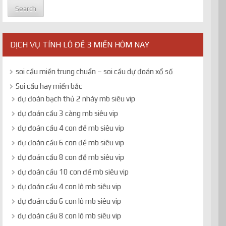
Search
DỊCH VỤ TÍNH LÔ ĐỀ 3 MIỀN HÔM NAY
soi cầu miền trung chuẩn – soi cầu dự đoán xổ số
Soi cầu hay miền bắc
dự đoán bạch thủ 2 nháy mb siêu vip
dự đoán cầu 3 càng mb siêu vip
dự đoán cầu 4 con đề mb siêu vip
dự đoán cầu 6 con đề mb siêu vip
dự đoán cầu 8 con đề mb siêu vip
dự đoán cầu 10 con đề mb siêu vip
dự đoán cầu 4 con lô mb siêu vip
dự đoán cầu 6 con lô mb siêu vip
dự đoán cầu 8 con lô mb siêu vip