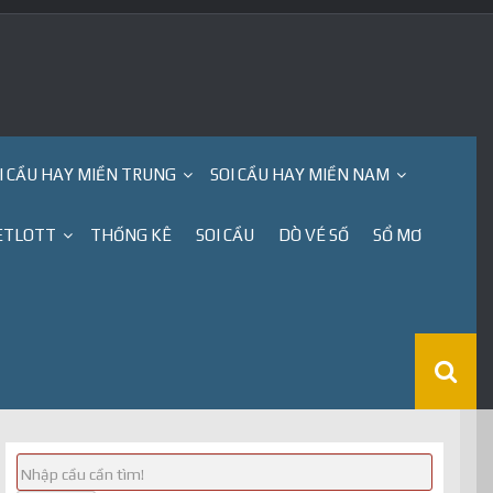
I CẦU HAY MIỀN TRUNG
SOI CẦU HAY MIỀN NAM
ETLOTT
THỐNG KÊ
SOI CẦU
DÒ VÉ SỐ
SỔ MƠ