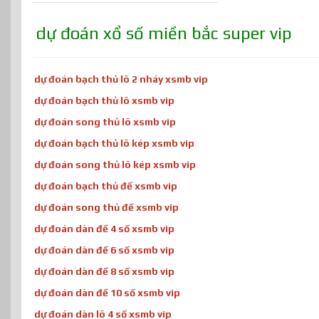
dự đoán xổ số miền bắc super vip
dự đoán bạch thủ lô 2 nháy xsmb vip
dự đoán bạch thủ lô xsmb vip
dự đoán song thủ lô xsmb vip
dự đoán bạch thủ lô kép xsmb vip
dự đoán song thủ lô kép xsmb vip
dự đoán bạch thủ đề xsmb vip
dự đoán song thủ đề xsmb vip
dự đoán dàn đề 4 số xsmb vip
dự đoán dàn đề 6 số xsmb vip
dự đoán dàn đề 8 số xsmb vip
dự đoán dàn đề 10 số xsmb vip
dự đoán dàn lô 4 số xsmb vip