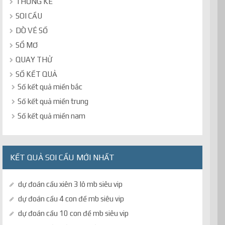
THỐNG KÊ
SOI CẦU
DÒ VÉ SỐ
SỔ MƠ
QUAY THỬ
SỐ KẾT QUẢ
Số kết quả miền bắc
Số kết quả miền trung
Số kết quả miền nam
KẾT QUẢ SOI CẦU MỚI NHẤT
dự đoán cầu xiên 3 lô mb siêu vip
dự đoán cầu 4 con đề mb siêu vip
dự đoán cầu 10 con đề mb siêu vip