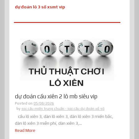
dự đoán lô 3 số xsmt vip
dự đoán cầu xiên 2 lô mb siêu vip
Posted on
05/08/2026
by
soi cầu miền trung chuẩn - soi cầu dự đoán xổ số
cầu lô xiên 3, dàn lô xiên 3, dàn lô xiên 3 miền bắc,
dàn lô xiên 3 miễn phí, dàn xiên 3,...
Read More