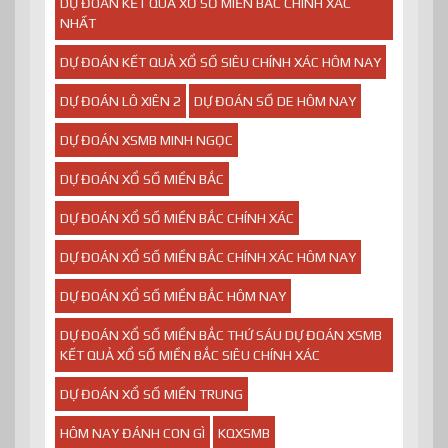
DỰ ĐOÁN KẾT QUẢ XỔ SỐ MIỀN BẮC CHÍNH XÁC
NHẤT
DỰ ĐOÁN KẾT QUẢ XỔ SỐ SIÊU CHÍNH XÁC HÔM NAY
DỰ ĐOÁN LÔ XIÊN 2
DỰ ĐOÁN SỐ DE HÔM NAY
DỰ ĐOÁN XSMB MINH NGỌC
DỰ ĐOÁN XỔ SỐ MIỀN BẮC
DỰ ĐOÁN XỔ SỐ MIỀN BẮC CHÍNH XÁC
DỰ ĐOÁN XỔ SỐ MIỀN BẮC CHÍNH XÁC HÔM NAY
DỰ ĐOÁN XỔ SỐ MIỀN BẮC HÔM NAY
DỰ ĐOÁN XỔ SỐ MIỀN BẮC THỨ SÁU DỰ ĐOÁN XSMB
KẾT QUẢ XỔ SỐ MIỀN BẮC SIÊU CHÍNH XÁC
DỰ ĐOÁN XỔ SỐ MIỀN TRUNG
HÔM NAY ĐÁNH CON GÌ
KQXSMB