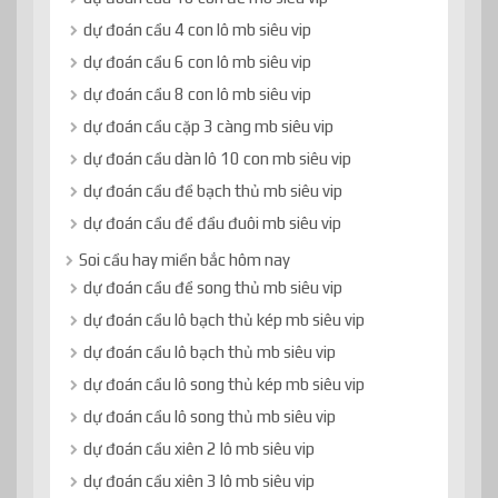
dự đoán cầu 4 con lô mb siêu vip
dự đoán cầu 6 con lô mb siêu vip
dự đoán cầu 8 con lô mb siêu vip
dự đoán cầu cặp 3 càng mb siêu vip
dự đoán cầu dàn lô 10 con mb siêu vip
dự đoán cầu đề bạch thủ mb siêu vip
dự đoán cầu đề đầu đuôi mb siêu vip
Soi cầu hay miền bắc hôm nay
dự đoán cầu đề song thủ mb siêu vip
dự đoán cầu lô bạch thủ kép mb siêu vip
dự đoán cầu lô bạch thủ mb siêu vip
dự đoán cầu lô song thủ kép mb siêu vip
dự đoán cầu lô song thủ mb siêu vip
dự đoán cầu xiên 2 lô mb siêu vip
dự đoán cầu xiên 3 lô mb siêu vip