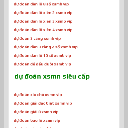
dự đoán dàn lô 8 số xsmb vip
dự đoán dàn lô xiên 2 xsmb vip
dự đoán dàn lô xiên 3 xsmb vip
dự đoán dàn lô xiên 4 xsmb vip
dự đoán 3 càng xsmb vip
dự đoán dàn 3 càng 2 số xsmb vip
dự đoán dàn lô 10 số xsmb vip
dự đoán đề đầu đuôi xsmb vip
dự đoán xsmn siêu cấp
dự đoán xỉu chủ xsmn vip
dự đoán giải đặc biệt xsmn vip
dự đoán giải 8 xsmn vip
dự đoán bao lô xsmn vip