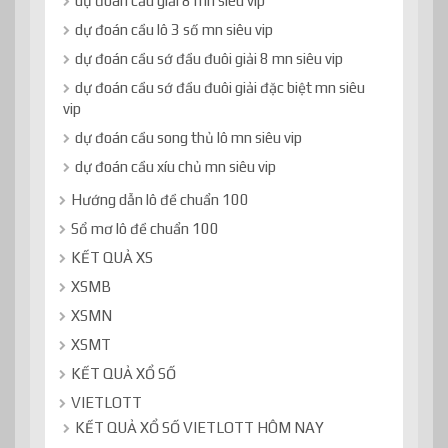
dự đoán cầu giải 8 mn siêu vip
dự đoán cầu lô 3 số mn siêu vip
dự đoán cầu sớ đầu đuôi giải 8 mn siêu vip
dự đoán cầu sớ đầu đuôi giải đặc biệt mn siêu
vip
dự đoán cầu song thủ lô mn siêu vip
dự đoán cầu xíu chủ mn siêu vip
Hướng dẫn lô đề chuẩn 100
Sổ mơ lô đề chuẩn 100
KẾT QUẢ XS
XSMB
XSMN
XSMT
KẾT QUẢ XỔ SỐ
VIETLOTT
KẾT QUẢ XỔ SỐ VIETLOTT HÔM NAY