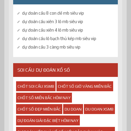
dự đoán cầu 8 con đề mb siêu vip
dự đoán cầu xiên 3 lô mb siêu vip
dự đoán cầu xiên 4 lô mb siêu vip
dự đoán cầu lô bạch thủ kép mb siêu vip
dự đoán cầu 3 càng mb siêu vip
SOI CẦU DỰ ĐOÁN XỔ SỐ
CHỐT SOI CẦU XSMB
CHỐT SỐ GIỜ VÀNG MIỀN BẮC
CHỐT SỐ MIỀN BẮC HÔM NAY
CHỐT SỐ ĐẸP MIỀN BẮC
DU DOAN
DU DOAN XSMB
DỰ ĐOÁN GIẢI ĐẶC BIỆT HÔM NAY