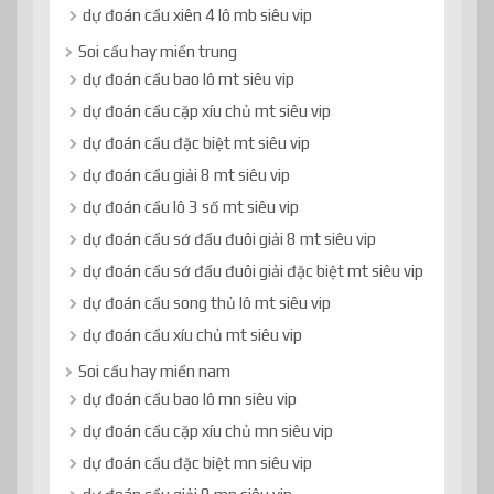
dự đoán cầu xiên 4 lô mb siêu vip
Soi cầu hay miền trung
dự đoán cầu bao lô mt siêu vip
dự đoán cầu cặp xíu chủ mt siêu vip
dự đoán cầu đặc biệt mt siêu vip
dự đoán cầu giải 8 mt siêu vip
dự đoán cầu lô 3 số mt siêu vip
dự đoán cầu sớ đầu đuôi giải 8 mt siêu vip
dự đoán cầu sớ đầu đuôi giải đặc biệt mt siêu vip
dự đoán cầu song thủ lô mt siêu vip
dự đoán cầu xíu chủ mt siêu vip
Soi cầu hay miền nam
dự đoán cầu bao lô mn siêu vip
dự đoán cầu cặp xíu chủ mn siêu vip
dự đoán cầu đặc biệt mn siêu vip