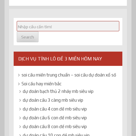
Search
DỊCH VỤ TÍNH LÔ ĐỀ 3 MIỀN HÔM NAY
soi cầu miền trung chuẩn – soi cầu dự đoán xổ số
Soi cầu hay miền bắc
dự đoán bạch thủ 2 nháy mb siêu vip
dự đoán cầu 3 càng mb siêu vip
dự đoán cầu 4 con đề mb siêu vip
dự đoán cầu 6 con đề mb siêu vip
dự đoán cầu 8 con đề mb siêu vip
dự đoán cầu 10 con đề mb siêu vip