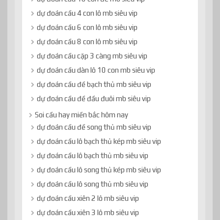
dự đoán cầu 4 con lô mb siêu vip
dự đoán cầu 6 con lô mb siêu vip
dự đoán cầu 8 con lô mb siêu vip
dự đoán cầu cặp 3 càng mb siêu vip
dự đoán cầu dàn lô 10 con mb siêu vip
dự đoán cầu đề bạch thủ mb siêu vip
dự đoán cầu đề đầu đuôi mb siêu vip
Soi cầu hay miền bắc hôm nay
dự đoán cầu đề song thủ mb siêu vip
dự đoán cầu lô bạch thủ kép mb siêu vip
dự đoán cầu lô bạch thủ mb siêu vip
dự đoán cầu lô song thủ kép mb siêu vip
dự đoán cầu lô song thủ mb siêu vip
dự đoán cầu xiên 2 lô mb siêu vip
dự đoán cầu xiên 3 lô mb siêu vip