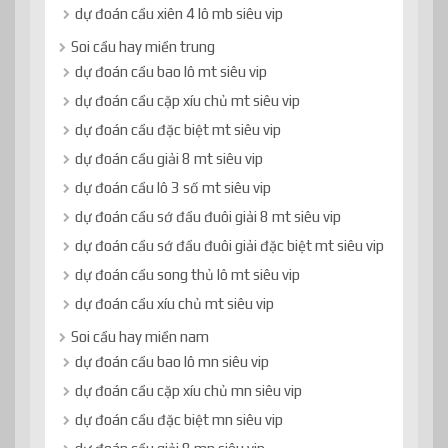
dự đoán cầu xiên 4 lô mb siêu vip
Soi cầu hay miền trung
dự đoán cầu bao lô mt siêu vip
dự đoán cầu cặp xíu chủ mt siêu vip
dự đoán cầu đặc biệt mt siêu vip
dự đoán cầu giải 8 mt siêu vip
dự đoán cầu lô 3 số mt siêu vip
dự đoán cầu sớ đầu đuôi giải 8 mt siêu vip
dự đoán cầu sớ đầu đuôi giải đặc biệt mt siêu vip
dự đoán cầu song thủ lô mt siêu vip
dự đoán cầu xíu chủ mt siêu vip
Soi cầu hay miền nam
dự đoán cầu bao lô mn siêu vip
dự đoán cầu cặp xíu chủ mn siêu vip
dự đoán cầu đặc biệt mn siêu vip