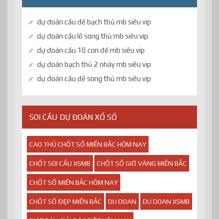
dự đoán cầu đề bạch thủ mb siêu vip
dự đoán cầu lô song thủ mb siêu vip
dự đoán cầu 10 con đề mb siêu vip
dự đoán bạch thủ 2 nháy mb siêu vip
dự đoán cầu đề song thủ mb siêu vip
SOI CẦU DỰ ĐOÁN XỔ SỐ
CAO THỦ CHỐT SỐ MIỀN BẮC HÔM NAY
CHỐT SOI CẦU XSMB
CHỐT SỐ GIỜ VÀNG MIỀN BẮC
CHỐT SỐ MIỀN BẮC HÔM NAY
CHỐT SỐ ĐẸP MIỀN BẮC
DU DOAN
DU DOAN XSMB