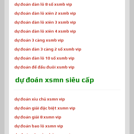
dự đoán dàn lô 8 số xsmb vip
dự đoán dàn lô xiên 2 xsmb vip
dự đoán dàn lô xiên 3 xsmb vip
dự đoán dàn lô xiên 4 xsmb vip
dự đoán 3 càng xsmb vip
dự đoán dàn 3 càng 2 số xsmb vip
dự đoán dàn lô 10 số xsmb vip
dự đoán đề đầu đuôi xsmb vip
dự đoán xsmn siêu cấp
dự đoán xỉu chủ xsmn vip
dự đoán giải đặc biệt xsmn vip
dự đoán giải 8 xsmn vip
dự đoán bao lô xsmn vip