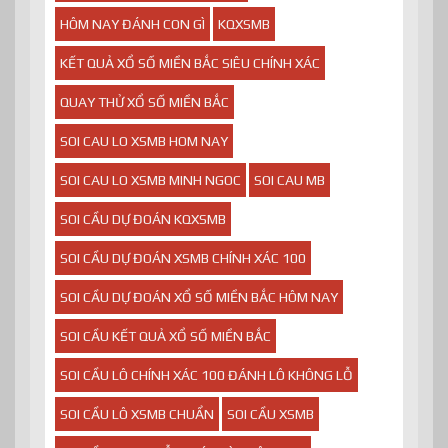
HÔM NAY ĐÁNH CON GÌ
KQXSMB
KẾT QUẢ XỔ SỐ MIỀN BẮC SIÊU CHÍNH XÁC
QUAY THỬ XỔ SỐ MIỀN BẮC
SOI CAU LO XSMB HOM NAY
SOI CAU LO XSMB MINH NGOC
SOI CAU MB
SOI CẦU DỰ ĐOÁN KQXSMB
SOI CẦU DỰ ĐOÁN XSMB CHÍNH XÁC 100
SOI CẦU DỰ ĐOÁN XỔ SỐ MIỀN BẮC HÔM NAY
SOI CẦU KẾT QUẢ XỔ SỐ MIỀN BẮC
SOI CẦU LÔ CHÍNH XÁC 100 ĐÁNH LÔ KHÔNG LỖ
SOI CẦU LÔ XSMB CHUẨN
SOI CẦU XSMB