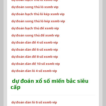
dự đoán song thủ lô xsmb vip
dự đoán bạch thủ lô kép xsmb vip
dự đoán song thủ lô kép xsmb vip
dự đoán bạch thủ đề xsmb vip
dự đoán song thủ đề xsmb vip
dự đoán dàn đề 4 số xsmb vip
dự đoán dàn đề 6 số xsmb vip
dự đoán dàn đề 8 số xsmb vip
dự đoán dàn đề 10 số xsmb vip
dự đoán dàn lô 4 số xsmb vip
dự đoán xổ số miền bắc siêu
cấp
dự đoán dàn lô 6 số xsmb vip