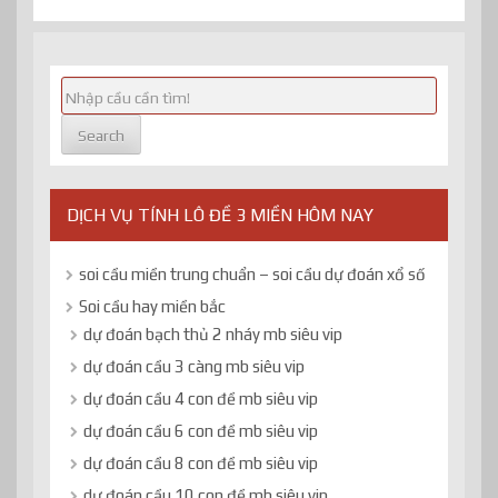
Search
DỊCH VỤ TÍNH LÔ ĐỀ 3 MIỀN HÔM NAY
soi cầu miền trung chuẩn – soi cầu dự đoán xổ số
Soi cầu hay miền bắc
dự đoán bạch thủ 2 nháy mb siêu vip
dự đoán cầu 3 càng mb siêu vip
dự đoán cầu 4 con đề mb siêu vip
dự đoán cầu 6 con đề mb siêu vip
dự đoán cầu 8 con đề mb siêu vip
dự đoán cầu 10 con đề mb siêu vip