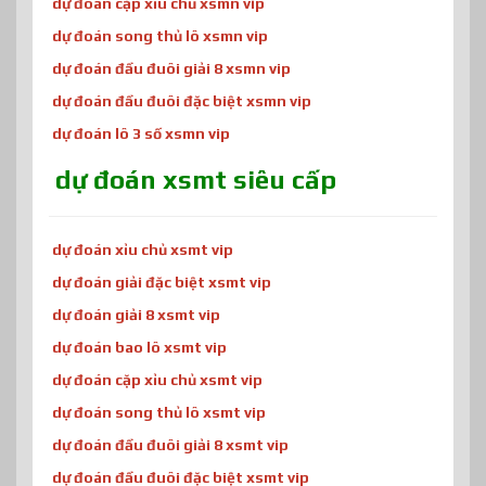
dự đoán cặp xỉu chủ xsmn vip
dự đoán song thủ lô xsmn vip
dự đoán đầu đuôi giải 8 xsmn vip
dự đoán đầu đuôi đặc biệt xsmn vip
dự đoán lô 3 số xsmn vip
dự đoán xsmt siêu cấp
dự đoán xỉu chủ xsmt vip
dự đoán giải đặc biệt xsmt vip
dự đoán giải 8 xsmt vip
dự đoán bao lô xsmt vip
dự đoán cặp xỉu chủ xsmt vip
dự đoán song thủ lô xsmt vip
dự đoán đầu đuôi giải 8 xsmt vip
dự đoán đầu đuôi đặc biệt xsmt vip