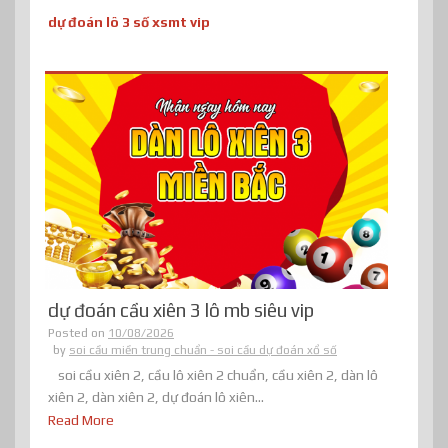
dự đoán lô 3 số xsmt vip
dự đoán cầu xiên 3 lô mb siêu vip
Posted on
10/08/2026
by
soi cầu miền trung chuẩn - soi cầu dự đoán xổ số
soi cầu xiên 2, cầu lô xiên 2 chuẩn, cầu xiên 2, dàn lô
xiên 2, dàn xiên 2, dự đoán lô xiên...
Read More