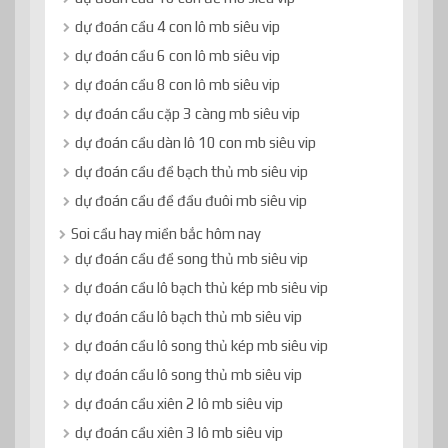
dự đoán cầu 4 con lô mb siêu vip
dự đoán cầu 6 con lô mb siêu vip
dự đoán cầu 8 con lô mb siêu vip
dự đoán cầu cặp 3 càng mb siêu vip
dự đoán cầu dàn lô 10 con mb siêu vip
dự đoán cầu đề bạch thủ mb siêu vip
dự đoán cầu đề đầu đuôi mb siêu vip
Soi cầu hay miền bắc hôm nay
dự đoán cầu đề song thủ mb siêu vip
dự đoán cầu lô bạch thủ kép mb siêu vip
dự đoán cầu lô bạch thủ mb siêu vip
dự đoán cầu lô song thủ kép mb siêu vip
dự đoán cầu lô song thủ mb siêu vip
dự đoán cầu xiên 2 lô mb siêu vip
dự đoán cầu xiên 3 lô mb siêu vip