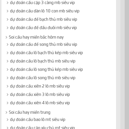
dự đoán cầu cặp 3 càng mb siêu vip
dự đoán cầu dàn lô 10 con mb siêu vip
dự đoán cầu đề bạch thủ mb siêu vip
dự đoán cầu đề đầu đuôi mb siêu vip
Soi cầu hay miền bắc hôm nay
dự đoán cầu đề song thủ mb siêu vip
dự đoán cầu lô bạch thủ kép mb siêu vip
dự đoán cầu lô bạch thủ mb siêu vip
dự đoán cầu lô song thủ kép mb siêu vip
dự đoán cầu lô song thủ mb siêu vip
dự đoán cầu xiên 2 lô mb siêu vip
dự đoán cầu xiên 3 lô mb siêu vip
dự đoán cầu xiên 4 lô mb siêu vip
Soi cầu hay miền trung
dự đoán cầu bao lô mt siêu vip
dự đoán cầu cặp xíu chủ mt siêu vip