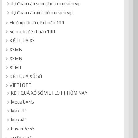
dự đoán cầu song thủ lô mn siêu vip
dự đoán cầu xíu chủ mn siêu vip
Hướng dẫn lô đề chuẩn 100
Sổ mơ lô đề chuẩn 100
KẾT QUẢ XS
XSMB
XSMN
XSMT
KẾT QUẢ XỔ SỐ
VIETLOTT
KẾT QUẢ XỔ SỐ VIETLOTT HÔM NAY
Mega 6×45
Max 3D
Max 4D
Power 6/55