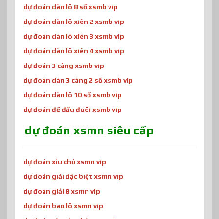
dự đoán dàn lô 8 số xsmb vip
dự đoán dàn lô xiên 2 xsmb vip
dự đoán dàn lô xiên 3 xsmb vip
dự đoán dàn lô xiên 4 xsmb vip
dự đoán 3 càng xsmb vip
dự đoán dàn 3 càng 2 số xsmb vip
dự đoán dàn lô 10 số xsmb vip
dự đoán đề đầu đuôi xsmb vip
dự đoán xsmn siêu cấp
dự đoán xỉu chủ xsmn vip
dự đoán giải đặc biệt xsmn vip
dự đoán giải 8 xsmn vip
dự đoán bao lô xsmn vip