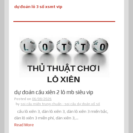
dự đoán lô 3 số xsmt vip
dự đoán cầu xiên 2 lô mb siêu vip
Posted on
06/08/2026
by
soi cầu miền trung chuẩn - soi cầu dự đoán xổ số
cầu lô xiên 3, dàn lô xiên 3, dàn lô xiên 3 miền bắc,
dàn lô xiên 3 miễn phí, dàn xiên 3,...
Read More