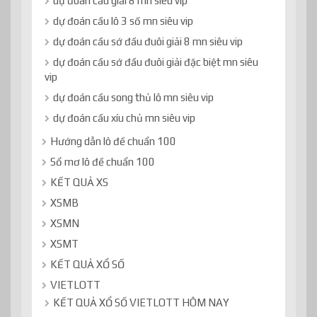
dự đoán cầu giải 8 mn siêu vip
dự đoán cầu lô 3 số mn siêu vip
dự đoán cầu sớ đầu đuôi giải 8 mn siêu vip
dự đoán cầu sớ đầu đuôi giải đặc biệt mn siêu
vip
dự đoán cầu song thủ lô mn siêu vip
dự đoán cầu xíu chủ mn siêu vip
Hướng dẫn lô đề chuẩn 100
Sổ mơ lô đề chuẩn 100
KẾT QUẢ XS
XSMB
XSMN
XSMT
KẾT QUẢ XỔ SỐ
VIETLOTT
KẾT QUẢ XỔ SỐ VIETLOTT HÔM NAY