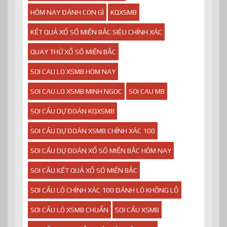
HÔM NAY ĐÁNH CON GÌ
KQXSMB
KẾT QUẢ XỔ SỐ MIỀN BẮC SIÊU CHÍNH XÁC
QUAY THỬ XỔ SỐ MIỀN BẮC
SOI CAU LO XSMB HOM NAY
SOI CAU LO XSMB MINH NGOC
SOI CAU MB
SOI CẦU DỰ ĐOÁN KQXSMB
SOI CẦU DỰ ĐOÁN XSMB CHÍNH XÁC 100
SOI CẦU DỰ ĐOÁN XỔ SỐ MIỀN BẮC HÔM NAY
SOI CẦU KẾT QUẢ XỔ SỐ MIỀN BẮC
SOI CẦU LÔ CHÍNH XÁC 100 ĐÁNH LÔ KHÔNG LỖ
SOI CẦU LÔ XSMB CHUẨN
SOI CẦU XSMB