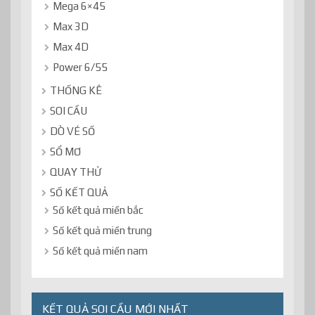
Mega 6×45
Max 3D
Max 4D
Power 6/55
THỐNG KÊ
SOI CẦU
DÒ VÉ SỐ
SỔ MƠ
QUAY THỬ
SỐ KẾT QUẢ
Số kết quả miền bắc
Số kết quả miền trung
Số kết quả miền nam
KẾT QUẢ SOI CẦU MỚI NHẤT