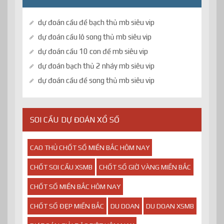
dự đoán cầu đề bạch thủ mb siêu vip
dự đoán cầu lô song thủ mb siêu vip
dự đoán cầu 10 con đề mb siêu vip
dự đoán bạch thủ 2 nháy mb siêu vip
dự đoán cầu đề song thủ mb siêu vip
SOI CẦU DỰ ĐOÁN XỔ SỐ
CAO THỦ CHỐT SỐ MIỀN BẮC HÔM NAY
CHỐT SOI CẦU XSMB
CHỐT SỐ GIỜ VÀNG MIỀN BẮC
CHỐT SỐ MIỀN BẮC HÔM NAY
CHỐT SỐ ĐẸP MIỀN BẮC
DU DOAN
DU DOAN XSMB