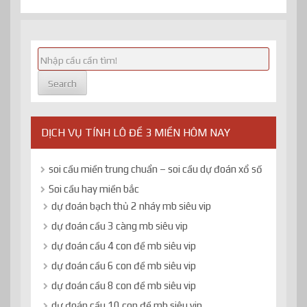
Search
DỊCH VỤ TÍNH LÔ ĐỀ 3 MIỀN HÔM NAY
soi cầu miền trung chuẩn – soi cầu dự đoán xổ số
Soi cầu hay miền bắc
dự đoán bạch thủ 2 nháy mb siêu vip
dự đoán cầu 3 càng mb siêu vip
dự đoán cầu 4 con đề mb siêu vip
dự đoán cầu 6 con đề mb siêu vip
dự đoán cầu 8 con đề mb siêu vip
dự đoán cầu 10 con đề mb siêu vip