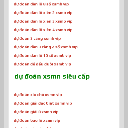
dự đoán dàn lô 8 số xsmb vip
dự đoán dàn lô xiên 2 xsmb vip
dự đoán dàn lô xiên 3 xsmb vip
dự đoán dàn lô xiên 4 xsmb vip
dự đoán 3 càng xsmb vip
dự đoán dàn 3 càng 2 số xsmb vip
dự đoán dàn lô 10 số xsmb vip
dự đoán đề đầu đuôi xsmb vip
dự đoán xsmn siêu cấp
dự đoán xỉu chủ xsmn vip
dự đoán giải đặc biệt xsmn vip
dự đoán giải 8 xsmn vip
dự đoán bao lô xsmn vip