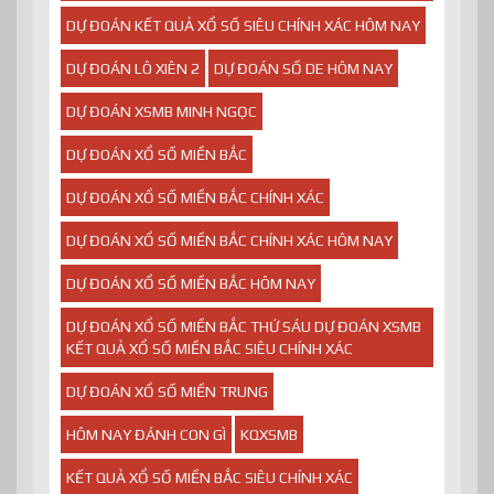
DỰ ĐOÁN KẾT QUẢ XỔ SỐ SIÊU CHÍNH XÁC HÔM NAY
DỰ ĐOÁN LÔ XIÊN 2
DỰ ĐOÁN SỐ DE HÔM NAY
DỰ ĐOÁN XSMB MINH NGỌC
DỰ ĐOÁN XỔ SỐ MIỀN BẮC
DỰ ĐOÁN XỔ SỐ MIỀN BẮC CHÍNH XÁC
DỰ ĐOÁN XỔ SỐ MIỀN BẮC CHÍNH XÁC HÔM NAY
DỰ ĐOÁN XỔ SỐ MIỀN BẮC HÔM NAY
DỰ ĐOÁN XỔ SỐ MIỀN BẮC THỨ SÁU DỰ ĐOÁN XSMB
KẾT QUẢ XỔ SỐ MIỀN BẮC SIÊU CHÍNH XÁC
DỰ ĐOÁN XỔ SỐ MIỀN TRUNG
HÔM NAY ĐÁNH CON GÌ
KQXSMB
KẾT QUẢ XỔ SỐ MIỀN BẮC SIÊU CHÍNH XÁC