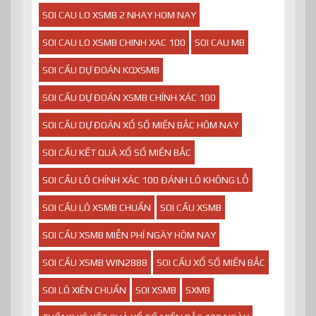
SOI CAU LO XSMB 2 NHAY HOM NAY
SOI CAU LO XSMB CHINH XAC 100
SOI CAU MB
SOI CẦU DỰ ĐOÁN KQXSMB
SOI CẦU DỰ ĐOÁN XSMB CHÍNH XÁC 100
SOI CẦU DỰ ĐOÁN XỔ SỐ MIỀN BẮC HÔM NAY
SOI CẦU KẾT QUẢ XỔ SỐ MIỀN BẮC
SOI CẦU LÔ CHÍNH XÁC 100 ĐÁNH LÔ KHÔNG LỖ
SOI CẦU LÔ XSMB CHUẨN
SOI CẦU XSMB
SOI CẦU XSMB MIỄN PHÍ NGÀY HÔM NAY
SOI CẦU XSMB WIN2888
SOI CẦU XỔ SỐ MIỀN BẮC
SOI LÔ XIÊN CHUẨN
SOI XSMB
SXMB