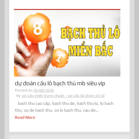
dự đoán cầu lô bạch thủ mb siêu vip
Posted on
05/08/2026
by
soi cầu miền trung chuẩn - soi cầu dự đoán xổ số
bach thu cao cấp, bach thu de, bach thu lo, lo bach
thu, so de bach thu, so lo bach thu, cau de...
Read More