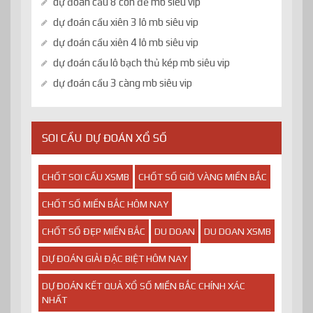
dự đoán cầu 8 con đề mb siêu vip
dự đoán cầu xiên 3 lô mb siêu vip
dự đoán cầu xiên 4 lô mb siêu vip
dự đoán cầu lô bạch thủ kép mb siêu vip
dự đoán cầu 3 càng mb siêu vip
SOI CẦU DỰ ĐOÁN XỔ SỐ
CHỐT SOI CẦU XSMB
CHỐT SỐ GIỜ VÀNG MIỀN BẮC
CHỐT SỐ MIỀN BẮC HÔM NAY
CHỐT SỐ ĐẸP MIỀN BẮC
DU DOAN
DU DOAN XSMB
DỰ ĐOÁN GIẢI ĐẶC BIỆT HÔM NAY
DỰ ĐOÁN KẾT QUẢ XỔ SỐ MIỀN BẮC CHÍNH XÁC
NHẤT