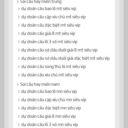
Soi cầu hay miền trung
dự đoán cầu bao lô mt siêu vip
dự đoán cầu cặp xíu chủ mt siêu vip
dự đoán cầu đặc biệt mt siêu vip
dự đoán cầu giải 8 mt siêu vip
dự đoán cầu lô 3 số mt siêu vip
dự đoán cầu sớ đầu đuôi giải 8 mt siêu vip
dự đoán cầu sớ đầu đuôi giải đặc biệt mt siêu vip
dự đoán cầu song thủ lô mt siêu vip
dự đoán cầu xíu chủ mt siêu vip
Soi cầu hay miền nam
dự đoán cầu bao lô mn siêu vip
dự đoán cầu cặp xíu chủ mn siêu vip
dự đoán cầu đặc biệt mn siêu vip
dự đoán cầu giải 8 mn siêu vip
dự đoán cầu lô 3 số mn siêu vip