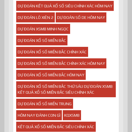
DỰ ĐOÁN KẾT QUẢ XỔ SỐ SIÊU CHÍNH XÁC HÔM NAY
DỰ ĐOÁN LÔ XIÊN 2
DỰ ĐOÁN SỐ DE HÔM NAY
DỰ ĐOÁN XSMB MINH NGỌC
DỰ ĐOÁN XỔ SỐ MIỀN BẮC
DỰ ĐOÁN XỔ SỐ MIỀN BẮC CHÍNH XÁC
DỰ ĐOÁN XỔ SỐ MIỀN BẮC CHÍNH XÁC HÔM NAY
DỰ ĐOÁN XỔ SỐ MIỀN BẮC HÔM NAY
DỰ ĐOÁN XỔ SỐ MIỀN BẮC THỨ SÁU DỰ ĐOÁN XSMB
KẾT QUẢ XỔ SỐ MIỀN BẮC SIÊU CHÍNH XÁC
DỰ ĐOÁN XỔ SỐ MIỀN TRUNG
HÔM NAY ĐÁNH CON GÌ
KQXSMB
KẾT QUẢ XỔ SỐ MIỀN BẮC SIÊU CHÍNH XÁC