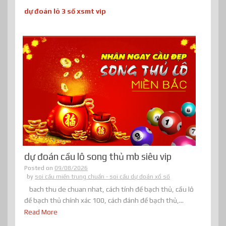
dự đoán lô 3 số xsmt vip
dự đoán cầu lô song thủ mb siêu vip
Posted on
09/08/2026
by
soi cầu miền trung chuẩn - soi cầu dự đoán xổ số
bach thu de chuan nhat, cách tính đề bạch thủ, cầu lô
đề bạch thủ chính xác 100, cách đánh đề bạch thủ,...
Read More