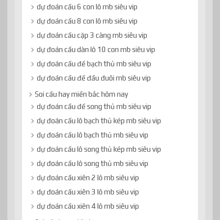
dự đoán cầu 6 con lô mb siêu vip
dự đoán cầu 8 con lô mb siêu vip
dự đoán cầu cặp 3 càng mb siêu vip
dự đoán cầu dàn lô 10 con mb siêu vip
dự đoán cầu đề bạch thủ mb siêu vip
dự đoán cầu đề đầu đuôi mb siêu vip
Soi cầu hay miền bắc hôm nay
dự đoán cầu đề song thủ mb siêu vip
dự đoán cầu lô bạch thủ kép mb siêu vip
dự đoán cầu lô bạch thủ mb siêu vip
dự đoán cầu lô song thủ kép mb siêu vip
dự đoán cầu lô song thủ mb siêu vip
dự đoán cầu xiên 2 lô mb siêu vip
dự đoán cầu xiên 3 lô mb siêu vip
dự đoán cầu xiên 4 lô mb siêu vip