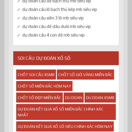
dự đoán cầu đề bạch thủ mb siêu vip
dự đoán cầu lô bạch thủ kép mb siêu vip
dự đoán cầu xiên 3 lô mb siêu vip
dự đoán cầu đề đầu đuôi mb siêu vip
dự đoán cầu 4 con đề mb siêu vip
SOI CẦU DỰ ĐOÁN XỔ SỐ
CHỐT SOI CẦU XSMB
CHỐT SỐ GIỜ VÀNG MIỀN BẮC
CHỐT SỐ MIỀN BẮC HÔM NAY
CHỐT SỐ ĐẸP MIỀN BẮC
DU DOAN
DU DOAN XSMB
DỰ ĐOÁN KẾT QUẢ XỔ SỐ MIỀN BẮC CHÍNH XÁC
NHẤT
DỰ ĐOÁN KẾT QUẢ XỔ SỐ SIÊU CHÍNH XÁC HÔM NAY