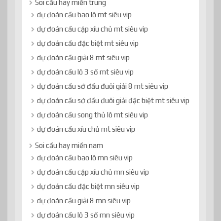
Soi cầu hay miền trung
dự đoán cầu bao lô mt siêu vip
dự đoán cầu cặp xíu chủ mt siêu vip
dự đoán cầu đặc biệt mt siêu vip
dự đoán cầu giải 8 mt siêu vip
dự đoán cầu lô 3 số mt siêu vip
dự đoán cầu sớ đầu đuôi giải 8 mt siêu vip
dự đoán cầu sớ đầu đuôi giải đặc biệt mt siêu vip
dự đoán cầu song thủ lô mt siêu vip
dự đoán cầu xíu chủ mt siêu vip
Soi cầu hay miền nam
dự đoán cầu bao lô mn siêu vip
dự đoán cầu cặp xíu chủ mn siêu vip
dự đoán cầu đặc biệt mn siêu vip
dự đoán cầu giải 8 mn siêu vip
dự đoán cầu lô 3 số mn siêu vip