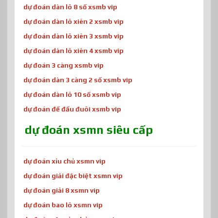
dự đoán dàn lô 8 số xsmb vip
dự đoán dàn lô xiên 2 xsmb vip
dự đoán dàn lô xiên 3 xsmb vip
dự đoán dàn lô xiên 4 xsmb vip
dự đoán 3 càng xsmb vip
dự đoán dàn 3 càng 2 số xsmb vip
dự đoán dàn lô 10 số xsmb vip
dự đoán đề đầu đuôi xsmb vip
dự đoán xsmn siêu cấp
dự đoán xỉu chủ xsmn vip
dự đoán giải đặc biệt xsmn vip
dự đoán giải 8 xsmn vip
dự đoán bao lô xsmn vip