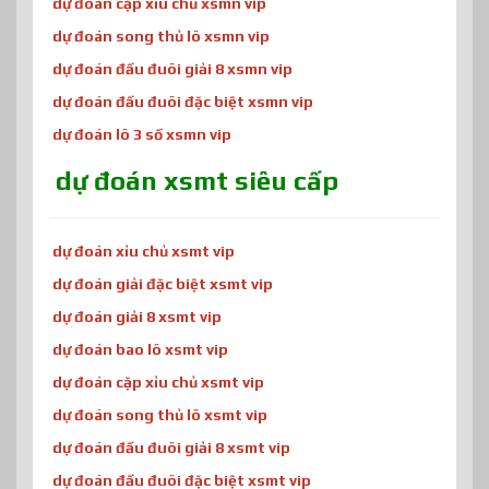
dự đoán cặp xỉu chủ xsmn vip
dự đoán song thủ lô xsmn vip
dự đoán đầu đuôi giải 8 xsmn vip
dự đoán đầu đuôi đặc biệt xsmn vip
dự đoán lô 3 số xsmn vip
dự đoán xsmt siêu cấp
dự đoán xỉu chủ xsmt vip
dự đoán giải đặc biệt xsmt vip
dự đoán giải 8 xsmt vip
dự đoán bao lô xsmt vip
dự đoán cặp xỉu chủ xsmt vip
dự đoán song thủ lô xsmt vip
dự đoán đầu đuôi giải 8 xsmt vip
dự đoán đầu đuôi đặc biệt xsmt vip