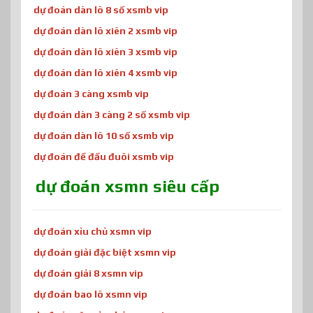
dự đoán dàn lô 8 số xsmb vip
dự đoán dàn lô xiên 2 xsmb vip
dự đoán dàn lô xiên 3 xsmb vip
dự đoán dàn lô xiên 4 xsmb vip
dự đoán 3 càng xsmb vip
dự đoán dàn 3 càng 2 số xsmb vip
dự đoán dàn lô 10 số xsmb vip
dự đoán đề đầu đuôi xsmb vip
dự đoán xsmn siêu cấp
dự đoán xỉu chủ xsmn vip
dự đoán giải đặc biệt xsmn vip
dự đoán giải 8 xsmn vip
dự đoán bao lô xsmn vip