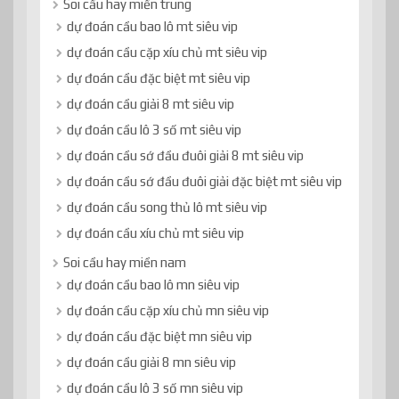
Soi cầu hay miền trung
dự đoán cầu bao lô mt siêu vip
dự đoán cầu cặp xíu chủ mt siêu vip
dự đoán cầu đặc biệt mt siêu vip
dự đoán cầu giải 8 mt siêu vip
dự đoán cầu lô 3 số mt siêu vip
dự đoán cầu sớ đầu đuôi giải 8 mt siêu vip
dự đoán cầu sớ đầu đuôi giải đặc biệt mt siêu vip
dự đoán cầu song thủ lô mt siêu vip
dự đoán cầu xíu chủ mt siêu vip
Soi cầu hay miền nam
dự đoán cầu bao lô mn siêu vip
dự đoán cầu cặp xíu chủ mn siêu vip
dự đoán cầu đặc biệt mn siêu vip
dự đoán cầu giải 8 mn siêu vip
dự đoán cầu lô 3 số mn siêu vip