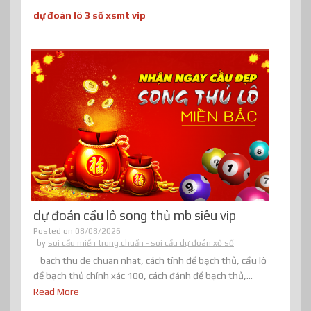
dự đoán lô 3 số xsmt vip
dự đoán cầu lô song thủ mb siêu vip
Posted on
08/08/2026
by
soi cầu miền trung chuẩn - soi cầu dự đoán xổ số
bach thu de chuan nhat, cách tính đề bạch thủ, cầu lô
đề bạch thủ chính xác 100, cách đánh đề bạch thủ,...
Read More