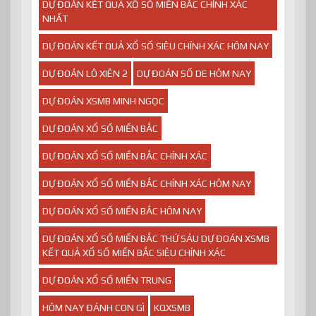
DỰ ĐOÁN KẾT QUẢ XỔ SỐ MIỀN BẮC CHÍNH XÁC
NHẤT
DỰ ĐOÁN KẾT QUẢ XỔ SỐ SIÊU CHÍNH XÁC HÔM NAY
DỰ ĐOÁN LÔ XIÊN 2
DỰ ĐOÁN SỐ DE HÔM NAY
DỰ ĐOÁN XSMB MINH NGỌC
DỰ ĐOÁN XỔ SỐ MIỀN BẮC
DỰ ĐOÁN XỔ SỐ MIỀN BẮC CHÍNH XÁC
DỰ ĐOÁN XỔ SỐ MIỀN BẮC CHÍNH XÁC HÔM NAY
DỰ ĐOÁN XỔ SỐ MIỀN BẮC HÔM NAY
DỰ ĐOÁN XỔ SỐ MIỀN BẮC THỨ SÁU DỰ ĐOÁN XSMB
KẾT QUẢ XỔ SỐ MIỀN BẮC SIÊU CHÍNH XÁC
DỰ ĐOÁN XỔ SỐ MIỀN TRUNG
HÔM NAY ĐÁNH CON GÌ
KQXSMB