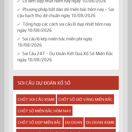
Lô xiên đẹp nhất hôm nay ngày 10/08/2026
Phương pháp bắt dàn đề miền bắc hôm nay – Soi
cầu bạch thủ đề chuẩn ngày 10/08/2026
Tổng hợp các cách soi cầu lô đẹp nhất hôm nay
ngày 10/08/2026
Soi cầu lô kép miền bắc miễn phí ngày
10/08/2026
Soi Cầu 247 – Dự Đoán Kết Quả Xổ Số Miền Bắc
ngày 10/08/2026
SOI CẦU DỰ ĐOÁN XỔ SỐ
CHỐT SOI CẦU XSMB
CHỐT SỐ GIỜ VÀNG MIỀN BẮC
CHỐT SỐ MIỀN BẮC HÔM NAY
CHỐT SỐ ĐẸP MIỀN BẮC
DU DOAN
DU DOAN XSMB