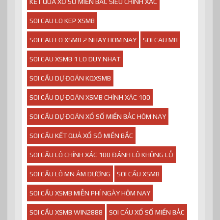
KẾT QUẢ XỔ SỐ MIỀN BẮC SIÊU CHÍNH XÁC
SOI CAU LO KEP XSMB
SOI CAU LO XSMB 2 NHAY HOM NAY
SOI CAU MB
SOI CAU XSMB 1 LO DUY NHAT
SOI CẦU DỰ ĐOÁN KQXSMB
SOI CẦU DỰ ĐOÁN XSMB CHÍNH XÁC 100
SOI CẦU DỰ ĐOÁN XỔ SỐ MIỀN BẮC HÔM NAY
SOI CẦU KẾT QUẢ XỔ SỐ MIỀN BẮC
SOI CẦU LÔ CHÍNH XÁC 100 ĐÁNH LÔ KHÔNG LỖ
SOI CẦU LÔ MN ÂM DƯƠNG
SOI CẦU XSMB
SOI CẦU XSMB MIỄN PHÍ NGÀY HÔM NAY
SOI CẦU XSMB WIN2888
SOI CẦU XỔ SỐ MIỀN BẮC