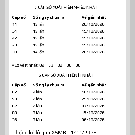
5 CẶP SỐ XUẤT HIỆN NHIỀU NHẤT
Cặp số
Số ngày chưa ra
Về gần nhất
11
15 lần
20/10/2026
34
15 lần
19/10/2026
42
15 lần
19/10/2026
23
15 lần
19/10/2026
30
14 lần
20/10/2026
• Lô về ít nhất:
02 – 53 – 82 – 88 – 36
5 CẶP SỐ XUẤT HIỆN ÍT NHẤT
Cặp số
Số ngày chưa ra
Về gần nhất
02
2 lần
10/10/2026
53
2 lần
29/09/2026
82
2 lần
07/10/2026
88
3 lần
15/10/2026
36
3 lần
06/10/2026
Thống kê lô gan XSMB 01/11/2026