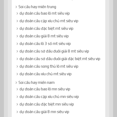
Soi cầu hay miền trung
dự đoán cầu bao lô mt siêu vip
dự đoán cầu cặp xíu chủ mt siêu vip
dự đoán cầu đặc biệt mt siêu vip
dự đoán cầu giải 8 mt siêu vip
dự đoán cầu lô 3 số mt siêu vip
dự đoán cầu sớ đầu đuôi giải 8 mt siêu vip
dự đoán cầu sớ đầu đuôi giải đặc biệt mt siêu vip
dự đoán cầu song thủ lô mt siêu vip
dự đoán cầu xíu chủ mt siêu vip
Soi cầu hay miền nam
dự đoán cầu bao lô mn siêu vip
dự đoán cầu cặp xíu chủ mn siêu vip
dự đoán cầu đặc biệt mn siêu vip
dự đoán cầu giải 8 mn siêu vip