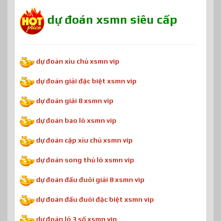
dự đoán xsmn siêu cấp
dự đoán xỉu chủ xsmn vip
dự đoán giải đặc biệt xsmn vip
dự đoán giải 8 xsmn vip
dự đoán bao lô xsmn vip
dự đoán cặp xỉu chủ xsmn vip
dự đoán song thủ lô xsmn vip
dự đoán đầu đuôi giải 8 xsmn vip
dự đoán đầu đuôi đặc biệt xsmn vip
dự đoán lô 3 số xsmn vip