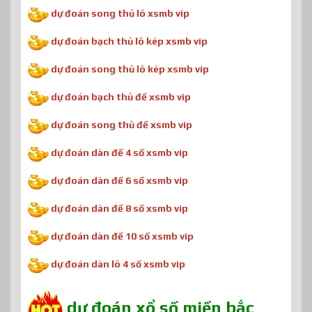
dự đoán song thủ lô xsmb vip
dự đoán bạch thủ lô kép xsmb vip
dự đoán song thủ lô kép xsmb vip
dự đoán bạch thủ đề xsmb vip
dự đoán song thủ đề xsmb vip
dự đoán dàn đề 4 số xsmb vip
dự đoán dàn đề 6 số xsmb vip
dự đoán dàn đề 8 số xsmb vip
dự đoán dàn đề 10 số xsmb vip
dự đoán dàn lô 4 số xsmb vip
dự đoán xổ số miền bắc