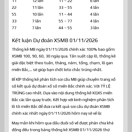
11
12 lần
11 – 22
6 lần
22
11 lần
33 – 55
4 lần
55
10 lần
11 – 44
4 lần
33
7 lần
55 – 77
4 lần
77
7 lần
44 – 55
3 lần
Kết luận Dự đoán XSMB 01/11/2026
Thống kê MB ngày 01/11/2026 chính xác 100% bao gồm:
XSMB 100, 90, 60, 30 ngày qua. Tần suất cặp lô, thống kê
giải đặc biệt theo tuần, tháng, năm, tổng, chạm, lô gan
miền Bắc,… sẽ giúp bạn chốt loto chắc trúng nhất.
BÍ KÍP thống kê phân tích soi cầu MB giúp chuyên trang xổ
số kết quả dự đoán xổ số miền Bắc chính xác. Với TỶ LỆ
TRÚNG cao nhất. Dựa vào nội dung thống kê KQXS miền
Bắc các lần quay trước. Kết hợp với kinh nghiệm phân tích
lô tô miền Bắc để đưa ra kết quả soi cầu dự đoán XSMB
chính xác nhất ngày 01/11/2026 hôm nay sẽ về là:
May mắn khi hôm qua đầu đuôi số về được phân chia khá
đồng đều trong bảng thống kê XSMB 01/11/2026 thứ