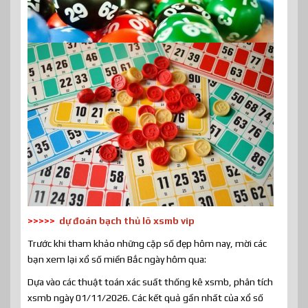
>>>>>
dự đoán bạch thủ lô xsmb vip
Trước khi tham khảo những cặp số đẹp hôm nay, mời các
bạn xem lại xổ số miền Bắc ngày hôm qua:
Dựa vào các thuật toán xác suất thống kê xsmb, phân tích
xsmb ngày 01/11/2026. Các kết quả gần nhất của xổ số