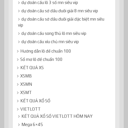
dự đoán cầu lô 3 số mn siêu vip
dự đoán cầu sớ đầu đuôi giải 8 mn siêu vip
dự đoán cầu sớ đầu đuôi giải đặc biệt mn siêu
vip
dự đoán cầu song thủ lô mn siêu vip
dự đoán cầu xíu chủ mn siêu vip
Hướng dẫn lô đề chuẩn 100
Sổ mơ lô đề chuẩn 100
KẾT QUẢ XS
XSMB
XSMN
XSMT
KẾT QUẢ XỔ SỐ
VIETLOTT
KẾT QUẢ XỔ SỐ VIETLOTT HÔM NAY
Mega 6×45