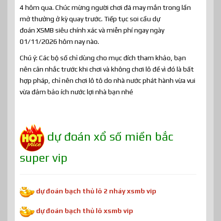
4 hôm qua. Chúc mừng người chơi đã may mắn trong lần
mở thưởng ở kỳ quay trước. Tiếp tục soi cầu dự
đoán XSMB siêu chính xác và miễn phí ngay ngày
01/11/2026 hôm nay nào.
Chú ý: Các bộ số chỉ dùng cho mục đích tham khảo, bạn
nên cân nhắc trước khi chơi và không chơi lô đề vì đó là bất
hợp pháp, chỉ nên chơi lô tô do nhà nước phát hành vừa vui
vừa đảm bảo ích nước lợi nhà bạn nhé
dự đoán xổ số miền bắc
super vip
dự đoán bạch thủ lô 2 nháy xsmb vip
dự đoán bạch thủ lô xsmb vip