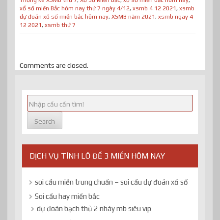
Thống kê XSMB thứ 7
,
Xổ Số Miền Bắc
,
xổ số miền bắc hôm nay
,
xổ số miền Bắc hôm nay thứ 7 ngày 4/12
,
xsmb 4 12 2021
,
xsmb
dự đoán xổ số miền bắc hôm nay
,
XSMB năm 2021
,
xsmb ngay 4
12 2021
,
xsmb thứ 7
Comments are closed.
Search
DỊCH VỤ TÍNH LÔ ĐỀ 3 MIỀN HÔM NAY
soi cầu miền trung chuẩn – soi cầu dự đoán xổ số
Soi cầu hay miền bắc
dự đoán bạch thủ 2 nháy mb siêu vip