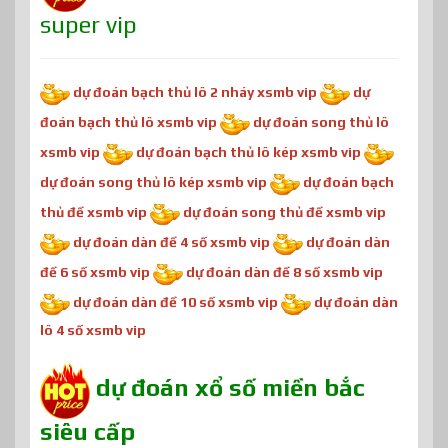
super vip
dự đoán bạch thủ lô 2 nháy xsmb vip
dự
đoán bạch thủ lô xsmb vip
dự đoán song thủ lô
xsmb vip
dự đoán bạch thủ lô kép xsmb vip
dự đoán song thủ lô kép xsmb vip
dự đoán bạch
thủ đề xsmb vip
dự đoán song thủ đề xsmb vip
dự đoán dàn đề 4 số xsmb vip
dự đoán dàn
đề 6 số xsmb vip
dự đoán dàn đề 8 số xsmb vip
dự đoán dàn đề 10 số xsmb vip
dự đoán dàn
lô 4 số xsmb vip
dự đoán xổ số miền bắc
siêu cấp