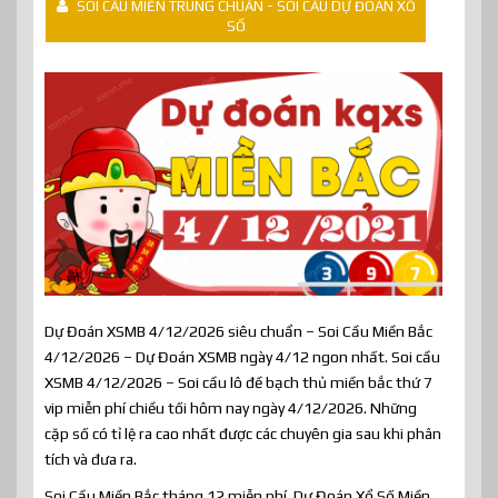
SOI CẦU MIỀN TRUNG CHUẨN - SOI CẦU DỰ ĐOÁN XỔ
SỐ
Dự Đoán XSMB 4/12/2026 siêu chuẩn – Soi Cầu Miền Bắc
4/12/2026 – Dự Đoán XSMB ngày 4/12 ngon nhất. Soi cầu
XSMB 4/12/2026 – Soi cầu lô đề bạch thủ miền bắc thứ 7
vip miễn phí chiều tối hôm nay ngày 4/12/2026. Những
cặp số có tỉ lệ ra cao nhất được các chuyên gia sau khi phân
tích và đưa ra.
Soi Cầu Miền Bắc tháng 12 miễn phí. Dự Đoán Xổ Số Miền