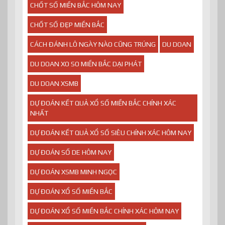
CHỐT SỐ MIỀN BẮC HÔM NAY
CHỐT SỐ ĐẸP MIỀN BẮC
CÁCH ĐÁNH LÔ NGÀY NÀO CŨNG TRÚNG
DU DOAN
DU DOAN XO SO MIỀN BẮC DẠI PHÁT
DU DOAN XSMB
DỰ ĐOÁN KẾT QUẢ XỔ SỐ MIỀN BẮC CHÍNH XÁC
NHẤT
DỰ ĐOÁN KẾT QUẢ XỔ SỐ SIÊU CHÍNH XÁC HÔM NAY
DỰ ĐOÁN SỐ DE HÔM NAY
DỰ ĐOÁN XSMB MINH NGỌC
DỰ ĐOÁN XỔ SỐ MIỀN BẮC
DỰ ĐOÁN XỔ SỐ MIỀN BẮC CHÍNH XÁC HÔM NAY