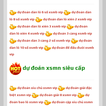
dự đoán dàn lô 6 số xsmb vip
dự đoán dàn
lô 8 số xsmb vip
dự đoán dàn lô xiên 2 xsmb vip
dự đoán dàn lô xiên 3 xsmb vip
dự đoán
dàn lô xiên 4 xsmb vip
dự đoán 3 càng xsmb vip
dự đoán dàn 3 càng 2 số xsmb vip
dự đoán
dàn lô 10 số xsmb vip
dự đoán đề đầu đuôi xsmb
vip
dự đoán xsmn siêu cấp
dự đoán xỉu chủ xsmn vip
dự đoán giải đặc
biệt xsmn vip
dự đoán giải 8 xsmn vip
dự
đoán bao lô xsmn vip
dự đoán cặp xỉu chủ xsmn