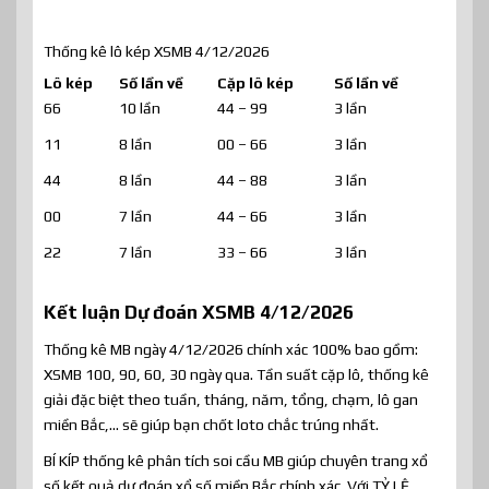
Thống kê lô kép XSMB 4/12/2026
Lô kép
Số lần về
Cặp lô kép
Số lần về
66
10 lần
44 – 99
3 lần
11
8 lần
00 – 66
3 lần
44
8 lần
44 – 88
3 lần
00
7 lần
44 – 66
3 lần
22
7 lần
33 – 66
3 lần
Kết luận Dự đoán XSMB 4/12/2026
Thống kê MB ngày 4/12/2026 chính xác 100% bao gồm:
XSMB 100, 90, 60, 30 ngày qua. Tần suất cặp lô, thống kê
giải đặc biệt theo tuần, tháng, năm, tổng, chạm, lô gan
miền Bắc,… sẽ giúp bạn chốt loto chắc trúng nhất.
BÍ KÍP thống kê phân tích soi cầu MB giúp chuyên trang xổ
số kết quả dự đoán xổ số miền Bắc chính xác. Với TỶ LỆ