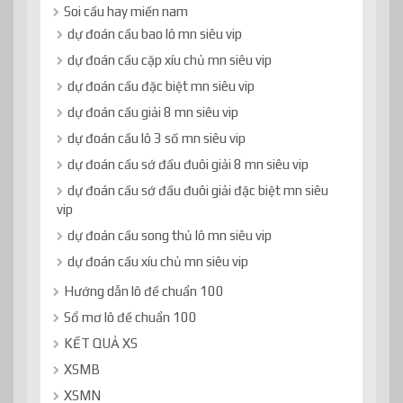
Soi cầu hay miền nam
dự đoán cầu bao lô mn siêu vip
dự đoán cầu cặp xíu chủ mn siêu vip
dự đoán cầu đặc biệt mn siêu vip
dự đoán cầu giải 8 mn siêu vip
dự đoán cầu lô 3 số mn siêu vip
dự đoán cầu sớ đầu đuôi giải 8 mn siêu vip
dự đoán cầu sớ đầu đuôi giải đặc biệt mn siêu
vip
dự đoán cầu song thủ lô mn siêu vip
dự đoán cầu xíu chủ mn siêu vip
Hướng dẫn lô đề chuẩn 100
Sổ mơ lô đề chuẩn 100
KẾT QUẢ XS
XSMB
XSMN