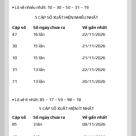
• Lô về nhiều nhất:
10
– 30 – 50 – 31 – 19
5 CẶP SỐ XUẤT HIỆN NHIỀU NHẤT
Cặp số
Số ngày chưa ra
Về gần nhất
47
16 lần
22/11/2026
30
15 lần
21/11/2026
10
15 lần
21/11/2026
31
13 lần
22/11/2026
71
13 lần
20/11/2026
• Lô về ít nhất:
85 – 17 – 59 – 98 – 18
5 CẶP SỐ XUẤT HIỆN ÍT NHẤT
Cặp số
Số ngày chưa ra
Về gần nhất
85
3 lần
08/11/2026