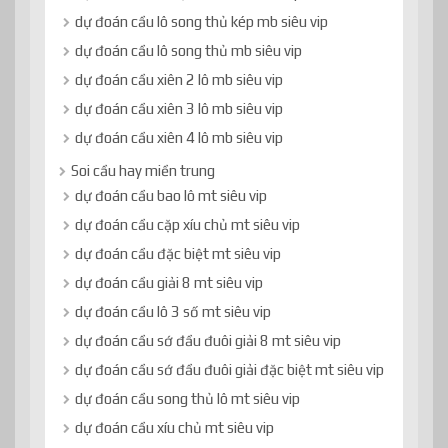
dự đoán cầu lô song thủ kép mb siêu vip
dự đoán cầu lô song thủ mb siêu vip
dự đoán cầu xiên 2 lô mb siêu vip
dự đoán cầu xiên 3 lô mb siêu vip
dự đoán cầu xiên 4 lô mb siêu vip
Soi cầu hay miền trung
dự đoán cầu bao lô mt siêu vip
dự đoán cầu cặp xíu chủ mt siêu vip
dự đoán cầu đặc biệt mt siêu vip
dự đoán cầu giải 8 mt siêu vip
dự đoán cầu lô 3 số mt siêu vip
dự đoán cầu sớ đầu đuôi giải 8 mt siêu vip
dự đoán cầu sớ đầu đuôi giải đặc biệt mt siêu vip
dự đoán cầu song thủ lô mt siêu vip
dự đoán cầu xíu chủ mt siêu vip