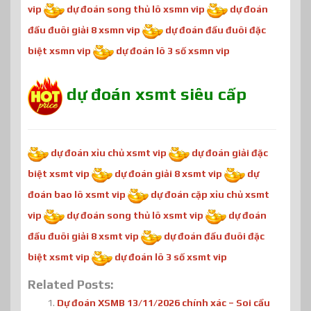
vip
dự đoán song thủ lô xsmn vip
dự đoán
đầu đuôi giải 8 xsmn vip
dự đoán đầu đuôi đặc
biệt xsmn vip
dự đoán lô 3 số xsmn vip
dự đoán xsmt siêu cấp
dự đoán xỉu chủ xsmt vip
dự đoán giải đặc
biệt xsmt vip
dự đoán giải 8 xsmt vip
dự
đoán bao lô xsmt vip
dự đoán cặp xỉu chủ xsmt
vip
dự đoán song thủ lô xsmt vip
dự đoán
đầu đuôi giải 8 xsmt vip
dự đoán đầu đuôi đặc
biệt xsmt vip
dự đoán lô 3 số xsmt vip
Related Posts:
Dự đoán XSMB 13/11/2026 chính xác – Soi cầu