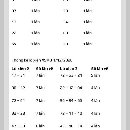
87
1 lần
13
1 lần
53
1 lần
34
1 lần
22
1 lần
08
1 lần
65
1 lần
18
1 lần
Thống kê lô xiên XSMB 4/12/2026
Lô xiên 2
Số lần về
Lô xiên 3
Số lần về
47 – 31
7 lần
72 – 63 – 21
5 lần
30 – 12
7 lần
22 – 12 – 04
4 lần
72 – 61
7 lần
96 – 84 – 66
4 lần
92 – 28
7 lần
72 – 11 – 10
4 lần
47 – 30
6 lần
41 – 16 – 14
4 lần