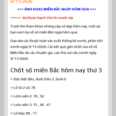
8/11/2026
>>> ẢNH KQXS MIỀN BẮC NGÀY HÔM QUA <<<
>>>>>
dự đoán bạch thủ lô xsmb vip
Trước khi tham khảo những cặp số đẹp hôm nay, mời các
bạn xem lại xổ số miền Bắc ngày hôm qua:
Dựa vào các thuật toán xác suất thống kê xsmb, phân tích
xsmb ngày 9/11/2026. Các kết quả gần nhất của xổ số
Miền Bắc do các chuyên gia, cao thủ soi cầu xsmb ngày
9/11/2026 .
Chốt số miền Bắc hôm nay thứ 3
⭐️ Đặc biệt đầu, đuôi: Đầu 2, Đuôi 0
⭐️ Lô tô 2 số: 78
⭐️ Loto xiên 2: 78 , 92
⭐️ Loto xiên 3: 15 , 46 , 47
⭐️ Lô kép: 88 , 77