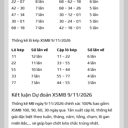
22 – 07
8 lần
68 – 62 – 18
6 lần
42 – 30
7 lần
68 – 34 – 26
5 lần
47 – 34
7 lần
30 – 12 – 01
5 lần
30 – 01
7 lần
30 – 24 – 01
5 lần
68 – 18
7 lần
42 – 18 – 01
5 lần
Thống kê lô kép XSMB 9/11/2026
Lô kép
Số lần về
Cặp lô kép
Số lần về
11
12 lần
11 – 22
6 lần
22
11 lần
33 – 55
4 lần
55
10 lần
11 – 44
4 lần
33
7 lần
55 – 77
4 lần
77
7 lần
44 – 55
3 lần
Kết luận Dự đoán XSMB 9/11/2026
Thống kê MB ngày 9/11/2026 chính xác 100% bao gồm:
XSMB 100, 90, 60, 30 ngày qua. Tần suất cặp lô, thống kê
giải đặc biệt theo tuần, tháng, năm, tổng, chạm, lô gan
miền Bắc,… sẽ giúp bạn chốt loto chắc trúng nhất.