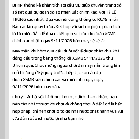
BÍ KÍP thống kê phân tích soi cầu MB giúp chuyên trang xổ
số kết quả dự đoán xổ số miền Bắc chính xác. Với TỶ LỆ
TRÚNG cao nhất. Dựa vào nội dung thống kê KQXS miền
Bắc các lần quay trước. Kết hợp với kinh nghiệm phân tích
lô tô miền Bắc để đưa ra kết quả soi cầu dự đoán XSMB
chính xác nhất ngày 9/11/2026 hôm nay sẽ về là:
May mắn khi hôm qua đầu đuôi số về được phân chia khá
đồng đều trong bảng thống kê XSMB 9/11/2026 thứ
3 hôm qua. Chúc mừng người chơi đã may mắn trong lần
mở thưởng ở kỳ quay trước. Tiếp tục soi cầu dự
đoán XSMB siêu chính xác và miễn phí ngay ngày
9/11/2026 hôm nay nào.
Chú ý: Các bộ số chỉ dùng cho mục đích tham khảo, bạn
nên cân nhắc trước khi chơi và không chơi lô đề vì đó là bất
hợp pháp, chỉ nên chơi lô tô do nhà nước phát hành vừa vui
vừa đảm bảo ích nước lợi nhà bạn nhé