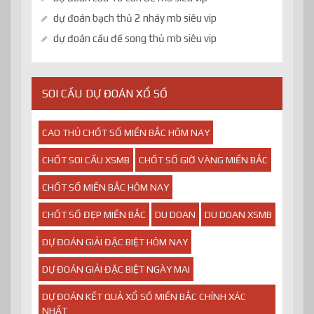
dự đoán bạch thủ 2 nháy mb siêu vip
dự đoán cầu đề song thủ mb siêu vip
SOI CẦU DỰ ĐOÁN XỔ SỐ
CAO THỦ CHỐT SỐ MIỀN BẮC HÔM NAY
CHỐT SOI CẦU XSMB
CHỐT SỐ GIỜ VÀNG MIỀN BẮC
CHỐT SỐ MIỀN BẮC HÔM NAY
CHỐT SỐ ĐẸP MIỀN BẮC
DU DOAN
DU DOAN XSMB
DỰ ĐOÁN GIẢI ĐẶC BIỆT HÔM NAY
DỰ ĐOÁN GIẢI ĐẶC BIỆT NGÀY MAI
DỰ ĐOÁN KẾT QUẢ XỔ SỐ MIỀN BẮC CHÍNH XÁC
NHẤT