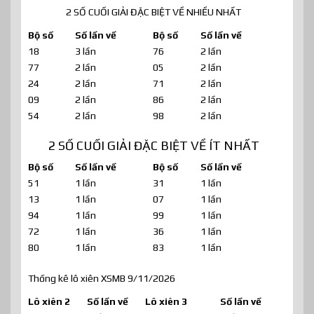
2 SỐ CUỐI GIẢI ĐẶC BIỆT VỀ NHIỀU NHẤT
Bộ số
Số lần về
Bộ số
Số lần về
18
3 lần
76
2 lần
77
2 lần
05
2 lần
24
2 lần
71
2 lần
09
2 lần
86
2 lần
54
2 lần
98
2 lần
2 SỐ CUỐI GIẢI ĐẶC BIỆT VỀ ÍT NHẤT
Bộ số
Số lần về
Bộ số
Số lần về
51
1 lần
31
1 lần
13
1 lần
07
1 lần
94
1 lần
99
1 lần
72
1 lần
36
1 lần
80
1 lần
83
1 lần
Thống kê lô xiên XSMB 9/11/2026
Lô xiên 2
Số lần về
Lô xiên 3
Số lần về