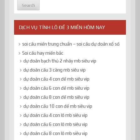
Search
DỊCH VỤ TÍNH LÔ ĐỀ 3 MIỀN HÔM NAY
soi cầu miền trung chuẩn – soi cầu dự đoán xổ số
Soi cầu hay miền bắc
dự đoán bạch thủ 2 nháy mb siêu vip
dự đoán cầu 3 càng mb siêu vip
dự đoán cầu 4 con đề mb siêu vip
dự đoán cầu 6 con đề mb siêu vip
dự đoán cầu 8 con đề mb siêu vip
dự đoán cầu 10 con đề mb siêu vip
dự đoán cầu 4 con lô mb siêu vip
dự đoán cầu 6 con lô mb siêu vip
dự đoán cầu 8 con lô mb siêu vip