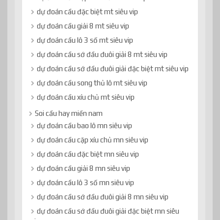
dự đoán cầu đặc biệt mt siêu vip
dự đoán cầu giải 8 mt siêu vip
dự đoán cầu lô 3 số mt siêu vip
dự đoán cầu sớ đầu đuôi giải 8 mt siêu vip
dự đoán cầu sớ đầu đuôi giải đặc biệt mt siêu vip
dự đoán cầu song thủ lô mt siêu vip
dự đoán cầu xíu chủ mt siêu vip
Soi cầu hay miền nam
dự đoán cầu bao lô mn siêu vip
dự đoán cầu cặp xíu chủ mn siêu vip
dự đoán cầu đặc biệt mn siêu vip
dự đoán cầu giải 8 mn siêu vip
dự đoán cầu lô 3 số mn siêu vip
dự đoán cầu sớ đầu đuôi giải 8 mn siêu vip
dự đoán cầu sớ đầu đuôi giải đặc biệt mn siêu