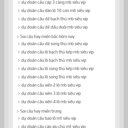
dự đoán cầu cặp 3 càng mb siêu vip
dự đoán cầu dàn lô 10 con mb siêu vip
dự đoán cầu đề bạch thủ mb siêu vip
dự đoán cầu đề đầu đuôi mb siêu vip
Soi cầu hay miền bắc hôm nay
dự đoán cầu đề song thủ mb siêu vip
dự đoán cầu lô bạch thủ kép mb siêu vip
dự đoán cầu lô bạch thủ mb siêu vip
dự đoán cầu lô song thủ kép mb siêu vip
dự đoán cầu lô song thủ mb siêu vip
dự đoán cầu xiên 2 lô mb siêu vip
dự đoán cầu xiên 3 lô mb siêu vip
dự đoán cầu xiên 4 lô mb siêu vip
Soi cầu hay miền trung
dự đoán cầu bao lô mt siêu vip
dự đoán cầu cặp xíu chủ mt siêu vip