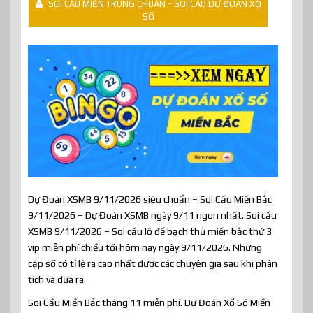
SOI CẦU MIỀN TRUNG CHUẨN - SOI CẦU DỰ ĐOÁN XỔ
SỐ
Dự Đoán XSMB 9/11/2026 siêu chuẩn – Soi Cầu Miền Bắc
9/11/2026 – Dự Đoán XSMB ngày 9/11 ngon nhất. Soi cầu
XSMB 9/11/2026 – Soi cầu lô đề bạch thủ miền bắc thứ 3
vip miễn phí chiều tối hôm nay ngày 9/11/2026. Những
cặp số có tỉ lệ ra cao nhất được các chuyên gia sau khi phân
tích và đưa ra.
Soi Cầu Miền Bắc tháng 11 miễn phí. Dự Đoán Xổ Số Miền