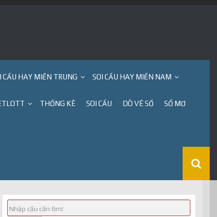
I CẦU HAY MIỀN TRUNG
SOI CẦU HAY MIỀN NAM
ETLOTT
THỐNG KÊ
SOI CẦU
DÒ VÉ SỐ
SỔ MƠ