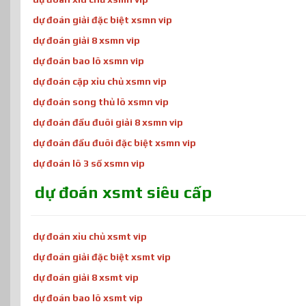
dự đoán giải đặc biệt xsmn vip
dự đoán giải 8 xsmn vip
dự đoán bao lô xsmn vip
dự đoán cặp xỉu chủ xsmn vip
dự đoán song thủ lô xsmn vip
dự đoán đầu đuôi giải 8 xsmn vip
dự đoán đầu đuôi đặc biệt xsmn vip
dự đoán lô 3 số xsmn vip
dự đoán xsmt siêu cấp
dự đoán xỉu chủ xsmt vip
dự đoán giải đặc biệt xsmt vip
dự đoán giải 8 xsmt vip
dự đoán bao lô xsmt vip