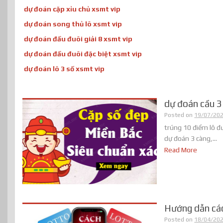
dự đoán cặp xỉu chủ xsmt vip
dự đoán song thủ lô xsmt vip
dự đoán đầu đuôi giải 8 xsmt vip
dự đoán đầu đuôi đặc biệt xsmt vip
dự đoán lô 3 số xsmt vip
dự đoán cầu 3
Posted on
19/07/20
trúng 10 điểm lô đ
dự đoán 3 càng,...
Read More
Hướng dẫn các
Posted on
18/04/20