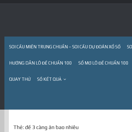
Skip
to
content
SOI CẦU MIỀN TRUNG CHUẨN – SOI CẦU DỰ ĐOÁN XỔ SỐ
SO
HƯỚNG DẪN LÔ ĐỀ CHUẨN 100
SỔ MƠ LÔ ĐỀ CHUẨN 100
QUAY THỬ
SỐ KẾT QUẢ
Thẻ:
đề 3 càng ăn bao nhiêu