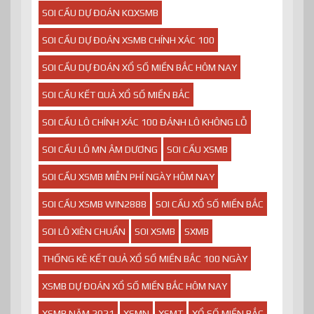
SOI CẦU DỰ ĐOÁN KQXSMB
SOI CẦU DỰ ĐOÁN XSMB CHÍNH XÁC 100
SOI CẦU DỰ ĐOÁN XỔ SỐ MIỀN BẮC HÔM NAY
SOI CẦU KẾT QUẢ XỔ SỐ MIỀN BẮC
SOI CẦU LÔ CHÍNH XÁC 100 ĐÁNH LÔ KHÔNG LỖ
SOI CẦU LÔ MN ÂM DƯƠNG
SOI CẦU XSMB
SOI CẦU XSMB MIỄN PHÍ NGÀY HÔM NAY
SOI CẦU XSMB WIN2888
SOI CẦU XỔ SỐ MIỀN BẮC
SOI LÔ XIÊN CHUẨN
SOI XSMB
SXMB
THỐNG KÊ KẾT QUẢ XỔ SỐ MIỀN BẮC 100 NGÀY
XSMB DỰ ĐOÁN XỔ SỐ MIỀN BẮC HÔM NAY
XSMB NĂM 2021
XSMN
XSMT
XỔ SỐ MIỀN BẮC