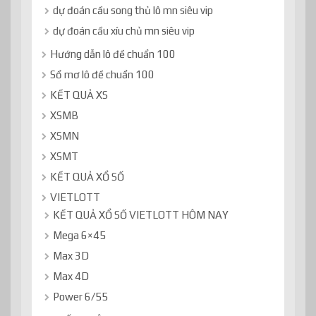
dự đoán cầu song thủ lô mn siêu vip
dự đoán cầu xíu chủ mn siêu vip
Hướng dẫn lô đề chuẩn 100
Sổ mơ lô đề chuẩn 100
KẾT QUẢ XS
XSMB
XSMN
XSMT
KẾT QUẢ XỔ SỐ
VIETLOTT
KẾT QUẢ XỔ SỐ VIETLOTT HÔM NAY
Mega 6×45
Max 3D
Max 4D
Power 6/55