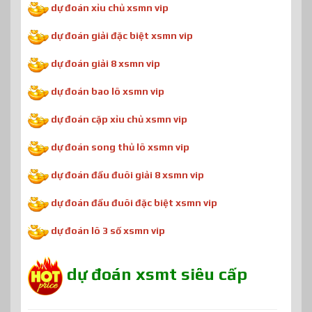
dự đoán xỉu chủ xsmn vip
dự đoán giải đặc biệt xsmn vip
dự đoán giải 8 xsmn vip
dự đoán bao lô xsmn vip
dự đoán cặp xỉu chủ xsmn vip
dự đoán song thủ lô xsmn vip
dự đoán đầu đuôi giải 8 xsmn vip
dự đoán đầu đuôi đặc biệt xsmn vip
dự đoán lô 3 số xsmn vip
dự đoán xsmt siêu cấp