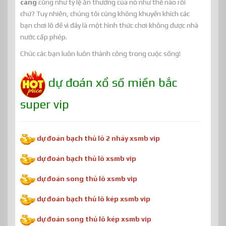
càng
cũng như tỷ lệ ăn thưởng của nó như thế nào rồi
chứ? Tuy nhiên, chúng tôi cũng không khuyến khích các
bạn chơi lô đề vì đây là một hình thức chơi không được nhà
nước cấp phép.
Chúc các bạn luôn luôn thành công trong cuộc sống!
dự đoán xổ số miền bắc
super vip
dự đoán bạch thủ lô 2 nháy xsmb vip
dự đoán bạch thủ lô xsmb vip
dự đoán song thủ lô xsmb vip
dự đoán bạch thủ lô kép xsmb vip
dự đoán song thủ lô kép xsmb vip