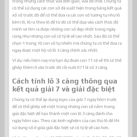
trong những cách thức vừa đơn giản, vừa dễ chơi. Chúng ta
có thể sử dụng các con số đã xuất hiện trong bảng kết quả
xổ số trước đó để có thể đưa ra các con số tương tự như lô
kèm lô, lô ra theo lô để từ đó có thể dựa vào cách thức đó
mình sẽ tìm ra được những con số đẹp nhất trong ngày
cũng như những con số có tỷ lệ về cao nhất. Sau đó có thể
chọn 1 trong 10 con số tự nhiên mà chúng ta có thể đưa ra
ngay được một bộ số lô 3 càng chính xác nhất.
Ví dụ: nếu hôm nay mà bạn dự đoán con 71 sẽ về thì có thể
ghép thêm 0 vào trước đó rồi nuôi 071 là số 3 càng.
Cách tính lô 3 càng thông qua
kết quả giải 7 và giải đặc biệt
Chúng ta có thể áp dụng kqxs của giải 7 ngày hôm trước
để có thể ghép với một trong những con số nằm trong
giải đặc biệt để tạo thành một con lô 3 càng đánh cho
ngày hôm sau. Theo các kinh nghiệm của cao thủ lô đề thì
sử dụng số ở giữa giải đặc biệt sẽ có tỷ lệ về cao hơn.