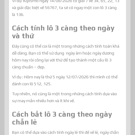
Ví dụ: Kqxsmb ngày 14/08/2026 có giải 7 về 34, 65, 22, 13
và giải đặc biệt về 56767, ta sẽ có ngay một con lô 3 càng
là 136.
Cách tính lô 3 càng theo ngày
và thứ
Đây cũng có thể coi là một trong những cách tính toán khá
dễ dàng. Bạn có thể sử dụng ngày âm hoặc ngày dương
hôm nay ròi công lại với thứ để tạo thành một cầu lô 3
càng chuẩn – đẹp.
Ví dụ : Hôm nay là thứ 5 ngày 12/07/2026 thì mình có thể
đánh con lô 512, 125.
Tuy nhiên, nó cũng là một trong những cách tính dựa vào
sự may mắn nhiều hơn và ít khi về.
Cách bắt lô 3 càng theo ngày
chẵn lẻ
Bạn có thể dựa vào cách tính ngày lẻ thì đề về lẻ, ngày chẵn