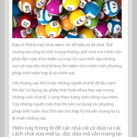
Đây có thể là một khái niệm rất dễ hiểu và dễ chơi, thế
nhưng nó cũng là một trong những cách chơi mà mình cần
phải đặt cược khá nhiều sự may rủi của mình vào những
con số này nếu như không tìm kiếm cho mình một phương
pháp tính toán hợp lý và chính xác.
Với những cao thủ hoặc những người chơi lô đề lâu năm
thì việc sử dụng các phép tính toán khoa học vào trong
những cách chơi lô 3 càng theo từng cách riêng của mình.
Vậy những người mới chơi thì nên sử dụng các phương
pháp tính toán như thế nào cho hợp lý mà vẫn mang lại tỷ
lệ chiến thắng cao.
Hiện nay trong lô đề các nhà cái có đưa ra các
cách chơi vừa mới lạ, độc đáo mà vẫn mang lại