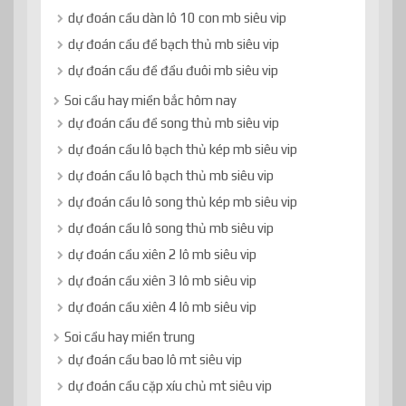
dự đoán cầu dàn lô 10 con mb siêu vip
dự đoán cầu đề bạch thủ mb siêu vip
dự đoán cầu đề đầu đuôi mb siêu vip
Soi cầu hay miền bắc hôm nay
dự đoán cầu đề song thủ mb siêu vip
dự đoán cầu lô bạch thủ kép mb siêu vip
dự đoán cầu lô bạch thủ mb siêu vip
dự đoán cầu lô song thủ kép mb siêu vip
dự đoán cầu lô song thủ mb siêu vip
dự đoán cầu xiên 2 lô mb siêu vip
dự đoán cầu xiên 3 lô mb siêu vip
dự đoán cầu xiên 4 lô mb siêu vip
Soi cầu hay miền trung
dự đoán cầu bao lô mt siêu vip
dự đoán cầu cặp xíu chủ mt siêu vip