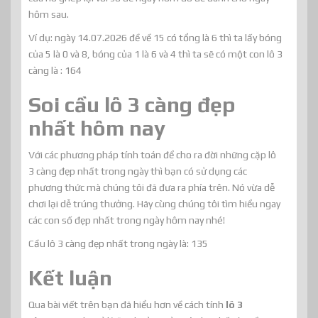
hôm sau.
Ví dụ: ngày 14.07.2026 đề về 15 có tổng là 6 thì ta lấy bóng
của 5 là 0 và 8, bóng của 1 là 6 và 4 thì ta sẽ có một con lô 3
càng là : 164
Soi cầu lô 3 càng đẹp
nhất hôm nay
Với các phương pháp tính toán để cho ra đời những cặp lô
3 càng đẹp nhất trong ngày thì bạn có sử dụng các
phương thức mà chúng tôi đã đưa ra phía trên. Nó vừa dễ
chơi lại dễ trúng thưởng. Hãy cùng chúng tôi tìm hiểu ngay
các con số đẹp nhất trong ngày hôm nay nhé!
Cầu lô 3 càng đẹp nhất trong ngày là: 135
Kết luận
Qua bài viết trên bạn đã hiểu hơn về cách tính
lô 3