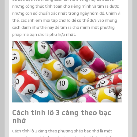
những công thức tính toán cho riêng mình và tìm ra được
những con số chuẩn xác nhất trong ngày hôm đó. Chính vì
thế, các anh em mới tập chơi lô đề có thể dựa vào những
cách đánh như thế này để tìm ra cho mình một phương
pháp mà bạn cho là phù hợp nhất.
Cách tính lô 3 càng theo bạc
nhớ
Cách tính lô 3 càng theo phương pháp bạc nhớ là một