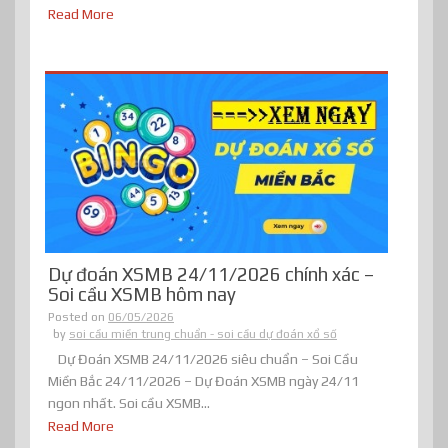
Read More
Dự đoán XSMB 24/11/2026 chính xác –
Soi cầu XSMB hôm nay
Posted on
06/05/2026
by
soi cầu miền trung chuẩn - soi cầu dự đoán xổ số
Dự Đoán XSMB 24/11/2026 siêu chuẩn – Soi Cầu
Miền Bắc 24/11/2026 – Dự Đoán XSMB ngày 24/11
ngon nhất. Soi cầu XSMB...
Read More