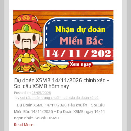
Dự đoán XSMB 14/11/2026 chính xác –
Soi cầu XSMB hôm nay
Posted on
06/05/2026
by
soi cầu miền trung chuẩn - soi cầu dự đoán xổ số
Dự Đoán XSMB 14/11/2026 siêu chuẩn – Soi Cầu
Miền Bắc 14/11/2026 – Dự Đoán XSMB ngày 14/11
ngon nhất. Soi cầu XSMB...
Read More