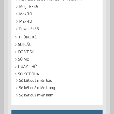
Mega 6×45
Max 3D
Max 4D
Power 6/55
THỐNG KÊ
SOI CẦU
DÒ VÉ SỐ
SỔ MƠ
QUAY THỬ
SỐ KẾT QUẢ
Số kết quả miền bắc
Số kết quả miền trung
Số kết quả miền nam