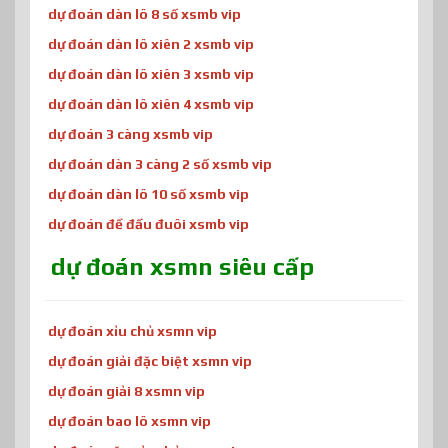
dự đoán dàn lô 8 số xsmb vip
dự đoán dàn lô xiên 2 xsmb vip
dự đoán dàn lô xiên 3 xsmb vip
dự đoán dàn lô xiên 4 xsmb vip
dự đoán 3 càng xsmb vip
dự đoán dàn 3 càng 2 số xsmb vip
dự đoán dàn lô 10 số xsmb vip
dự đoán đề đầu đuôi xsmb vip
dự đoán xsmn siêu cấp
dự đoán xỉu chủ xsmn vip
dự đoán giải đặc biệt xsmn vip
dự đoán giải 8 xsmn vip
dự đoán bao lô xsmn vip