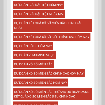
DỰ ĐOÁN GIẢI ĐẶC BIỆT HÔM NAY
DỰ ĐOÁN GIẢI ĐẶC BIỆT NGÀY MAI
DỰ ĐOÁN KẾT QUẢ XỔ SỐ MIỀN BẮC CHÍNH XÁC
NHẤT
DỰ ĐOÁN KẾT QUẢ XỔ SỐ SIÊU CHÍNH XÁC HÔM NAY
DỰ ĐOÁN SỐ DE HÔM NAY
DỰ ĐOÁN XSMB MINH NGỌC
DỰ ĐOÁN XỔ SỐ MIỀN BẮC
DỰ ĐOÁN XỔ SỐ MIỀN BẮC CHÍNH XÁC HÔM NAY
DỰ ĐOÁN XỔ SỐ MIỀN BẮC HÔM NAY
DỰ ĐOÁN XỔ SỐ MIỀN BẮC THỨ SÁU DỰ ĐOÁN XSMB
KẾT QUẢ XỔ SỐ MIỀN BẮC SIÊU CHÍNH XÁC