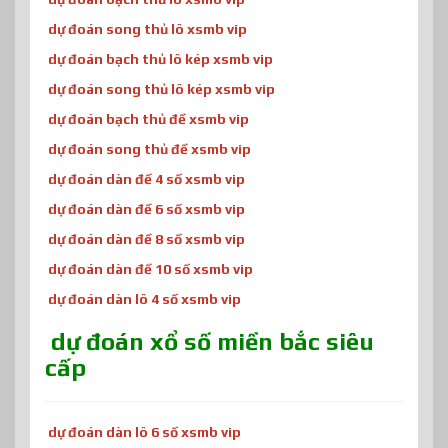
dự đoán song thủ lô xsmb vip
dự đoán bạch thủ lô kép xsmb vip
dự đoán song thủ lô kép xsmb vip
dự đoán bạch thủ đề xsmb vip
dự đoán song thủ đề xsmb vip
dự đoán dàn đề 4 số xsmb vip
dự đoán dàn đề 6 số xsmb vip
dự đoán dàn đề 8 số xsmb vip
dự đoán dàn đề 10 số xsmb vip
dự đoán dàn lô 4 số xsmb vip
dự đoán xổ số miền bắc siêu
cấp
dự đoán dàn lô 6 số xsmb vip