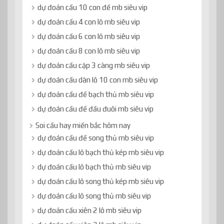
dự đoán cầu 10 con đề mb siêu vip
dự đoán cầu 4 con lô mb siêu vip
dự đoán cầu 6 con lô mb siêu vip
dự đoán cầu 8 con lô mb siêu vip
dự đoán cầu cặp 3 càng mb siêu vip
dự đoán cầu dàn lô 10 con mb siêu vip
dự đoán cầu đề bạch thủ mb siêu vip
dự đoán cầu đề đầu đuôi mb siêu vip
Soi cầu hay miền bắc hôm nay
dự đoán cầu đề song thủ mb siêu vip
dự đoán cầu lô bạch thủ kép mb siêu vip
dự đoán cầu lô bạch thủ mb siêu vip
dự đoán cầu lô song thủ kép mb siêu vip
dự đoán cầu lô song thủ mb siêu vip
dự đoán cầu xiên 2 lô mb siêu vip