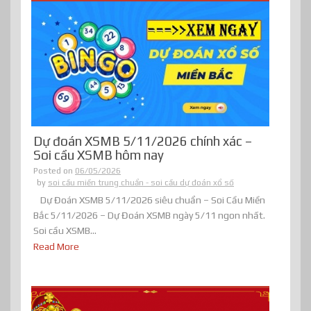
Dự đoán XSMB 5/11/2026 chính xác –
Soi cầu XSMB hôm nay
Posted on
06/05/2026
by
soi cầu miền trung chuẩn - soi cầu dự đoán xổ số
Dự Đoán XSMB 5/11/2026 siêu chuẩn – Soi Cầu Miền
Bắc 5/11/2026 – Dự Đoán XSMB ngày 5/11 ngon nhất.
Soi cầu XSMB...
Read More