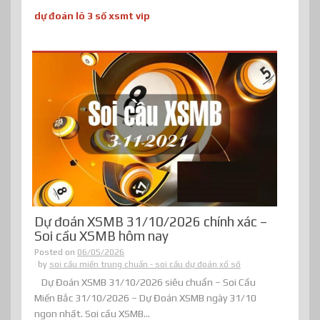
dự đoán lô 3 số xsmt vip
Dự đoán XSMB 31/10/2026 chính xác –
Soi cầu XSMB hôm nay
Posted on
06/05/2026
by
soi cầu miền trung chuẩn - soi cầu dự đoán xổ số
Dự Đoán XSMB 31/10/2026 siêu chuẩn – Soi Cầu
Miền Bắc 31/10/2026 – Dự Đoán XSMB ngày 31/10
ngon nhất. Soi cầu XSMB...