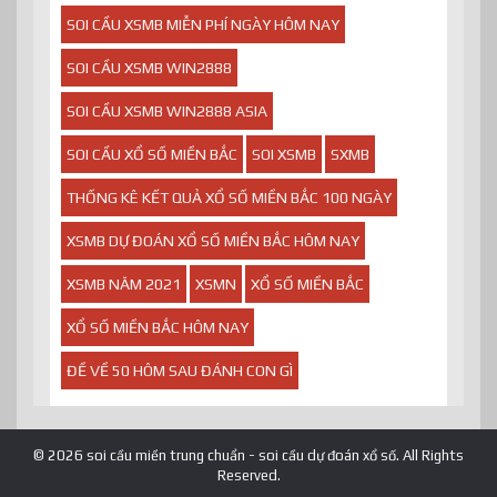
SOI CẦU XSMB MIỄN PHÍ NGÀY HÔM NAY
SOI CẦU XSMB WIN2888
SOI CẦU XSMB WIN2888 ASIA
SOI CẦU XỔ SỐ MIỀN BẮC
SOI XSMB
SXMB
THỐNG KÊ KẾT QUẢ XỔ SỐ MIỀN BẮC 100 NGÀY
XSMB DỰ ĐOÁN XỔ SỐ MIỀN BẮC HÔM NAY
XSMB NĂM 2021
XSMN
XỔ SỐ MIỀN BẮC
XỔ SỐ MIỀN BẮC HÔM NAY
ĐỀ VỀ 50 HÔM SAU ĐÁNH CON GÌ
© 2026 soi cầu miền trung chuẩn - soi cầu dự đoán xổ số. All Rights
Reserved.