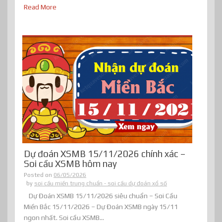
Read More
Dự đoán XSMB 15/11/2026 chính xác –
Soi cầu XSMB hôm nay
Posted on
06/05/2026
by
soi cầu miền trung chuẩn - soi cầu dự đoán xổ số
Dự Đoán XSMB 15/11/2026 siêu chuẩn – Soi Cầu
Miền Bắc 15/11/2026 – Dự Đoán XSMB ngày 15/11
ngon nhất. Soi cầu XSMB...