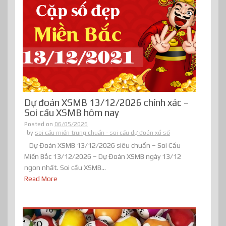
Dự đoán XSMB 13/12/2026 chính xác –
Soi cầu XSMB hôm nay
Posted on
06/05/2026
by
soi cầu miền trung chuẩn - soi cầu dự đoán xổ số
Dự Đoán XSMB 13/12/2026 siêu chuẩn – Soi Cầu
Miền Bắc 13/12/2026 – Dự Đoán XSMB ngày 13/12
ngon nhất. Soi cầu XSMB...
Read More