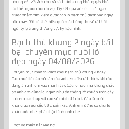
nhưng xét về cách chơi và cách tính cũng không gây khó.
Cụ thể, người chơi chỉ việc lấy kết quả xổ số của 1 ngày
trước nhằm tìm kiếm được con lô bạch thủ đánh vào ngày
hôm nay. Rất có thể, hiệu quả mà chúng thu về rất bất
ngờ, tỷ lệ trúng thưởng cực kỳ hậu hĩnh.
Bạch thủ khung 2 ngày bất
bại chuyên mục nuôi lô
đẹp ngày 04/08/2026
Chuyên mục mày thì cách chơi bạch thủ khung 2 ngày.
Cách nuôi lô nào nếu ăn cầu anh em đều rất thích. khi cầu
đang ăn anh em vào mạnh tay. Cầu lô nuôi mà không chắc
ăn anh em dừng lại ngay. Như đã thống kê chuẩn trên đây
anh em nào hợp với con số mình thì chơi. Cầu lô nuôi
khung qua soi cầu 88 chuẩn xác. Anh em đừng có chơi lô
khát nước nhé, phải thật bình tĩnh nhé.
Chốt số miền bắc vào bờ