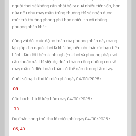
người chơi sẽ không cần phải bỏ ra quá nhiều tiền vốn, hơn
nữa nếu như may mắn trúng thưởng thì sẽ nhận được
mức trả thưởng phong phú hơn nhiều so với những
phương pháp khác.
Cùng với đó, mức độ an toàn của phương pháp này mang
lại giúp cho người chơi là khá lớn, nếu như bác các bạn tiến
hành đâu dồi thêm kinh nghiệm chơi và phương pháp soi
cầu chuẩn xác thì việc dự đoán thành công những con số
may mắn là điều hoàn toàn có thể nằm trong tầm tay.
Chốt số bạch thủ lô miễn phí ngày 04/08/2026 :
09
Cầu bạch thủ lô kép hôm nay 04/08/2026 :
33
Dự đoán song thủ thủ lô miễn phí ngày 04/08/2026 :
05, 43