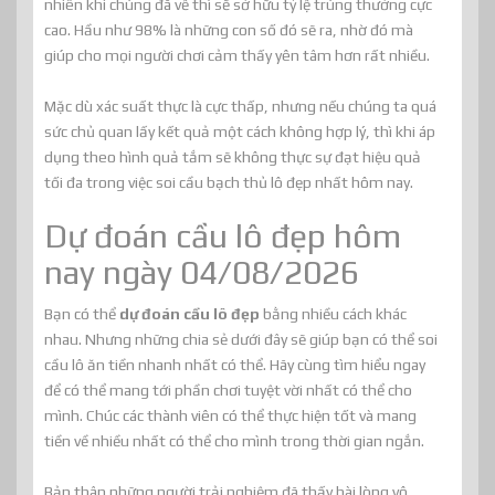
nhiên khi chúng đã về thì sẽ sở hữu tỷ lệ trúng thưởng cực
cao. Hầu như 98% là những con số đó sẽ ra, nhờ đó mà
giúp cho mọi người chơi cảm thấy yên tâm hơn rất nhiều.
Mặc dù xác suất thực là cực thấp, nhưng nếu chúng ta quá
sức chủ quan lấy kết quả một cách không hợp lý, thì khi áp
dụng theo hình quả tắm sẽ không thực sự đạt hiệu quả
tối đa trong việc soi cầu bạch thủ lô đẹp nhất hôm nay.
Dự đoán cầu lô đẹp hôm
nay ngày 04/08/2026
Bạn có thể
dự đoán cầu lô đẹp
bằng nhiều cách khác
nhau. Nhưng những chia sẻ dưới đây sẽ giúp bạn có thể soi
cầu lô ăn tiền nhanh nhất có thể. Hãy cùng tìm hiểu ngay
để có thể mang tới phần chơi tuyệt vời nhất có thể cho
mình. Chúc các thành viên có thể thực hiện tốt và mang
tiền về nhiều nhất có thể cho mình trong thời gian ngắn.
Bản thân những người trải nghiệm đã thấy hài lòng vô