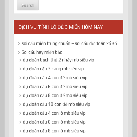
Search
DỊCH VỤ TÍNH LÔ ĐỀ 3 MIỀN HÔM NAY
soi cầu miền trung chuẩn – soi cầu dự đoán xổ số
Soi cầu hay miền bắc
dự đoán bạch thủ 2 nháy mb siêu vip
dự đoán cầu 3 càng mb siêu vip
dự đoán cầu 4 con đề mb siêu vip
dự đoán cầu 6 con đề mb siêu vip
dự đoán cầu 8 con đề mb siêu vip
dự đoán cầu 10 con đề mb siêu vip
dự đoán cầu 4 con lô mb siêu vip
dự đoán cầu 6 con lô mb siêu vip
dự đoán cầu 8 con lô mb siêu vip