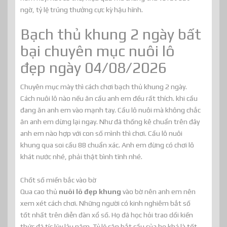
ngờ, tỷ lệ trúng thưởng cực kỳ hậu hĩnh.
Bạch thủ khung 2 ngày bất
bại chuyên mục nuôi lô
đẹp ngày 04/08/2026
Chuyên mục mày thì cách chơi bạch thủ khung 2 ngày.
Cách nuôi lô nào nếu ăn cầu anh em đều rất thích. khi cầu
đang ăn anh em vào mạnh tay. Cầu lô nuôi mà không chắc
ăn anh em dừng lại ngay. Như đã thống kê chuẩn trên đây
anh em nào hợp với con số mình thì chơi. Cầu lô nuôi
khung qua soi cầu 88 chuẩn xác. Anh em đừng có chơi lô
khát nước nhé, phải thật bình tĩnh nhé.
Chốt số miền bắc vào bờ
Qua cao thủ
nuôi lô đẹp khung
vào bờ nên anh em nên
xem xét cách chơi. Những người có kinh nghiêm bắt số
tốt nhất trên diễn đàn xổ số. Họ đã học hỏi trao dồi kiến
thức đã tíc lũy lâu năm. Tỷ lệ căn bắt cầu của họ khá là tốt.