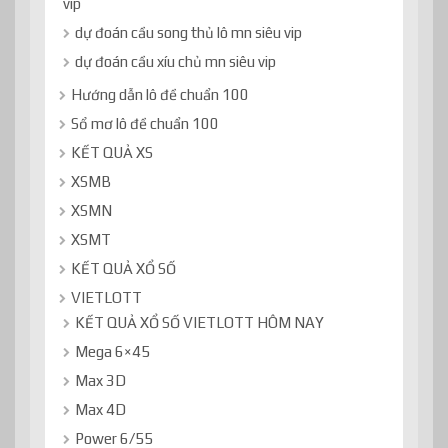
vip
dự đoán cầu song thủ lô mn siêu vip
dự đoán cầu xíu chủ mn siêu vip
Hướng dẫn lô đề chuẩn 100
Sổ mơ lô đề chuẩn 100
KẾT QUẢ XS
XSMB
XSMN
XSMT
KẾT QUẢ XỔ SỐ
VIETLOTT
KẾT QUẢ XỔ SỐ VIETLOTT HÔM NAY
Mega 6×45
Max 3D
Max 4D
Power 6/55