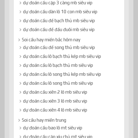
dự đoán cầu cặp 3 càng mb siêu vip
dự đoán cầu dàn lô 10 con mb siêu vip
dự đoán cầu đề bạch thủ mb siêu vip
dự đoán cầu đề đầu đuôi mb siêu vip
Soi cầu hay miền bắc hôm nay
dự đoán cầu đề song thủ mb siêu vip
dự đoán cầu lô bạch thủ kép mb siêu vip
dự đoán cầu lô bạch thủ mb siêu vip
dự đoán cầu lô song thủ kép mb siêu vip
dự đoán cầu lô song thủ mb siêu vip
dự đoán cầu xiên 2 lô mb siêu vip
dự đoán cầu xiên 3 lô mb siêu vip
dự đoán cầu xiên 4 lô mb siêu vip
Soi cầu hay miền trung
dự đoán cầu bao lô mt siêu vip
dự đoán cầu cặp xíu chủ mt siêu vip