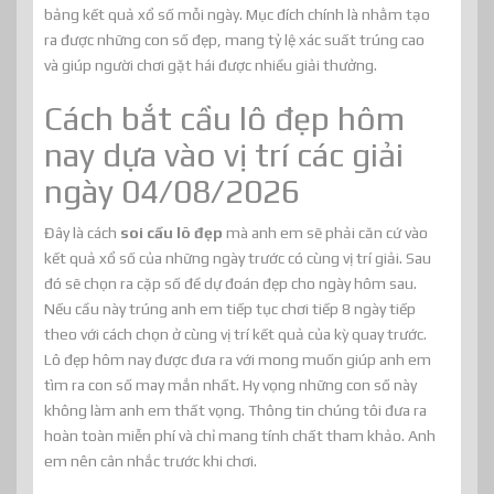
bảng kết quả xổ số mỗi ngày. Mục đích chính là nhằm tạo
ra được những con số đẹp, mang tỷ lệ xác suất trúng cao
và giúp người chơi gặt hái được nhiều giải thưởng.
Cách bắt cầu lô đẹp hôm
nay dựa vào vị trí các giải
ngày 04/08/2026
Đây là cách
soi cầu lô đẹp
mà anh em sẽ phải căn cứ vào
kết quả xổ số của những ngày trước có cùng vị trí giải. Sau
đó sẽ chọn ra cặp số đề dự đoán đẹp cho ngày hôm sau.
Nếu cầu này trúng anh em tiếp tục chơi tiếp 8 ngày tiếp
theo với cách chọn ở cùng vị trí kết quả của kỳ quay trước.
Lô đẹp hôm nay được đưa ra với mong muốn giúp anh em
tìm ra con số may mắn nhất. Hy vọng những con số này
không làm anh em thất vọng. Thông tin chúng tôi đưa ra
hoàn toàn miễn phí và chỉ mang tính chất tham khảo. Anh
em nên cân nhắc trước khi chơi.