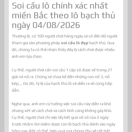
Soi cầu lô chính xác nhất
miền Bắc theo lô bạch thủ
ngày 04/08/2026
Thường lệ, cứ 100 người chơi hàng ngày sẽ có đến 80 người
tham gia vào phương pháp
soi cầu lô đẹp
bạch thủ. Qua
đó, chúng ta có thể nhận thấy đây là cách chơi được nhiều
anh em lựa chọn.
Cụ thể, người chơi cần soi cầu 1 cặp số được về trong 27
giải sẽ nổ ra. Chúng sẽ chưa kể đến những con nổ 3, nổ
kép,… Do đó, tỷ lệ của bạch thủ lô sẽ diễn ra vô cùng hấp
dẫn.
Nghe qua, anh em cứ tưởng việc soi cầu này diễn ra khó
nhưng xét về cách chơi và cách tính cũng không gây khó.
Cụ thể, người chơi chỉ việc lấy kết quả xổ số của 2 ngày
trước nhằm tìm kiếm được con lô bạch thủ đánh vào ngày
hôm nay. Rất có thể, hiệu quả mà chúng thu về rất bất