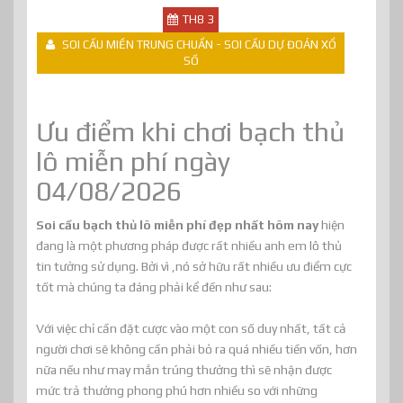
TH8 3
SOI CẦU MIỀN TRUNG CHUẨN - SOI CẦU DỰ ĐOÁN XỔ
SỐ
Ưu điểm khi chơi bạch thủ
lô miễn phí ngày
04/08/2026
Soi cầu bạch thủ lô miễn phí đẹp nhất hôm nay
hiện
đang là một phương pháp được rất nhiều anh em lô thủ
tin tưởng sử dụng. Bởi vì ,nó sở hữu rất nhiều ưu điểm cực
tốt mà chúng ta đáng phải kể đến như sau:
Với việc chỉ cần đặt cược vào một con số duy nhất, tất cả
người chơi sẽ không cần phải bỏ ra quá nhiều tiền vốn, hơn
nữa nếu như may mắn trúng thưởng thì sẽ nhận được
mức trả thưởng phong phú hơn nhiều so với những